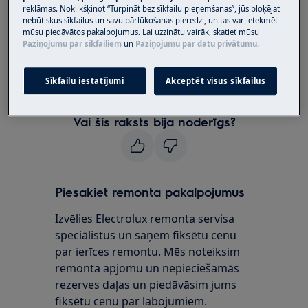
Izšķirtspēja:
reklāmas. Noklikšķinot “Turpināt bez sīkfailu pieņemšanas”, jūs bloķējat
nebūtiskus sīkfailus un savu pārlūkošanas pieredzi, un tas var ietekmēt
1. Motors būs jānomaina pilnvarotā
mūsu piedāvātos pakalpojumus. Lai uzzinātu vairāk, skatiet mūsu
Paziņojumu par sīkfailiem
un
Paziņojumu par datu privātumu
.
Electrolux servisa centrā.
Piezīme:
Garantija nesedz motora bojājumus,
Sīkfailu iestatījumi
Akceptēt visus sīkfailus
kas saistīti ar iekļūšanu ūdenī.
Vai šis raksts bija noderīgs?
Piesakiet remonta pakalpojumus
Izvēlies Electrolux remonta servisa
speciālistus un saņem fiksētu cenu
par ierīces remontu. Mēs noteiksim
remonta apjomu un nepieciešamās
rezerves daļas un piedāvāsim jums
fiksētu cenu par labojumiem.