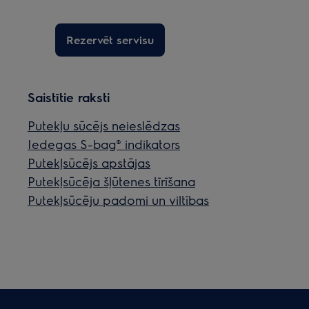
Rezervēt servisu
Saistītie raksti
Putekļu sūcējs neieslēdzas
Iedegas S-bag® indikators
Putekļsūcējs apstājas
Putekļsūcēja šļūtenes tīrīšana
Putekļsūcēju padomi un viltības