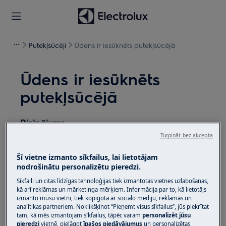
Putekļsūcēji
Ūdens ir iesūknēts putekļsūcējā
Ūdens ir iesūknēts
putekļsūcējā
Risinājums
Turpināt bez akcepta
Izdevums:
Šī vietne izmanto sīkfailus, lai lietotājam
Ūdens ir iesūknēts putekļsūcējā
nodrošinātu personalizētu pieredzi.
Attiecas uz:
Sīkfaili un citas līdzīgas tehnoloģijas tiek izmantotas vietnes uzlabošanas,
kā arī reklāmas un mārketinga mērķiem. Informācija par to, kā lietotājs
izmanto mūsu vietni, tiek kopīgota ar sociālo mediju, reklāmas un
Putekļu sūcējs
analītikas partneriem. Noklikšķinot “Pieņemt visus sīkfailus”, jūs piekrītat
bezmaisa putekļu sūcējs
tam, kā mēs izmantojam sīkfailus, tāpēc varam
personalizēt jūsu
pieredzi
vietnē, pielāgot
īpašos piedāvājumus
un personalizētas