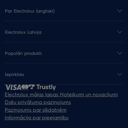
Par Electrolux (angliski)
Electrolux Latvija
Populāri produkti
Iepirkties
Electrolux mājas lapas Noteikumi un nosacījumi
Datu privātuma paziņojums
Paziņojums par sīkdatnēm
Informācija par pieejamību