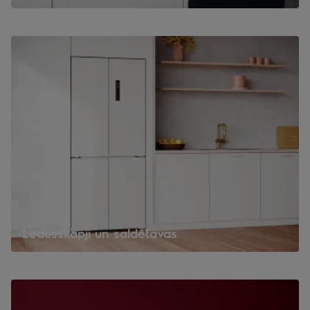
Ledusskapji un saldētavas