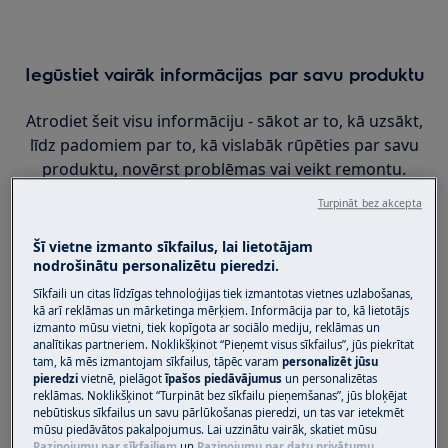
Iegūstiet vairāk informācijas par savu produktu
Atrodiet šeit visu informāciju - sākot ar to, kā uzsākt,
līdz padomiem par to, kā vislabāk rūpēties par savu
produktu, novērst problēmas vai veikt remontu.
Turpināt bez akcepta
Šī vietne izmanto sīkfailus, lai lietotājam
nodrošinātu personalizētu pieredzi.
Sīkfaili un citas līdzīgas tehnoloģijas tiek izmantotas vietnes uzlabošanas,
kā arī reklāmas un mārketinga mērķiem. Informācija par to, kā lietotājs
izmanto mūsu vietni, tiek kopīgota ar sociālo mediju, reklāmas un
analītikas partneriem. Noklikšķinot “Pieņemt visus sīkfailus”, jūs piekrītat
tam, kā mēs izmantojam sīkfailus, tāpēc varam
personalizēt jūsu
pieredzi
vietnē, pielāgot
īpašos piedāvājumus
un personalizētas
reklāmas. Noklikšķinot “Turpināt bez sīkfailu pieņemšanas”, jūs bloķējat
nebūtiskus sīkfailus un savu pārlūkošanas pieredzi, un tas var ietekmēt
mūsu piedāvātos pakalpojumus. Lai uzzinātu vairāk, skatiet mūsu
Paziņojumu par sīkfailiem
un
Paziņojumu par datu privātumu
.