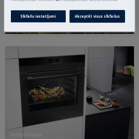
Sīkfailu iestatījumi
Akceptēt visus sīkfailus
EcoDesign
Gatavošana