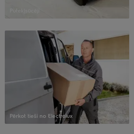
Putekļsūcēji
Pērkot tieši no Electrolux