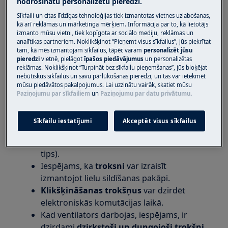
nodrošinātu personalizētu pieredzi.
Iespējamie indukcijas virsmas darbības
Sīkfaili un citas līdzīgas tehnoloģijas tiek izmantotas vietnes uzlabošanas,
trokšņi:
kā arī reklāmas un mārketinga mērķiem. Informācija par to, kā lietotājs
izmanto mūsu vietni, tiek kopīgota ar sociālo mediju, reklāmas un
analītikas partneriem. Noklikšķinot “Pieņemt visus sīkfailus”, jūs piekrītat
Krekinga skaņas,
iespējams, var izraisīt
tam, kā mēs izmantojam sīkfailus, tāpēc varam
personalizēt jūsu
ēdiena gatavošanas piederumi, kas
pieredzi
vietnē, pielāgot
īpašos piedāvājumus
un personalizētas
izgatavoti no dažādiem materiāliem
reklāmas. Noklikšķinot “Turpināt bez sīkfailu pieņemšanas”, jūs bloķējat
nebūtiskus sīkfailus un savu pārlūkošanas pieredzi, un tas var ietekmēt
(konstrukcijas tips).
mūsu piedāvātos pakalpojumus. Lai uzzinātu vairāk, skatiet mūsu
Svilpšanas trokšņus,
iespējams, var
Paziņojumu par sīkfailiem
un
Paziņojumu par datu privātumu
.
izraisīt, izmantojot vienu vai vairākas
gatavošanas zonas ar lielu sildīšanas
Sīkfailu iestatījumi
Akceptēt visus sīkfailus
pakāpi un virtuves traukus, kas izgatavoti
no dažādiem materiāliem (konstrukcijas
tips).
Iespējams, ka
troksni
var izraisīt
izmantojot lielu sildīšanas pakāpi.
Klikšķināšanas trokšņus
var dzirdēt
elektroniskās komutācijas laikā.
Kad ventilators darbojas, iespējams, ir
dzirdami
dzirkstoši un dungojoši trokšņi