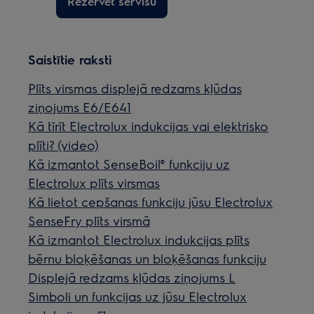
Rezervēt servisu
Saistītie raksti
Plīts virsmas displejā redzams kļūdas
ziņojums E6/E641
Kā tīrīt Electrolux indukcijas vai elektrisko
plīti? (video)
Kā izmantot SenseBoil® funkciju uz
Electrolux plīts virsmas
Kā lietot cepšanas funkciju jūsu Electrolux
SenseFry plīts virsmā
Kā izmantot Electrolux indukcijas plīts
bērnu bloķēšanas un bloķēšanas funkciju
Displejā redzams kļūdas ziņojums L
Simboli un funkcijas uz jūsu Electrolux