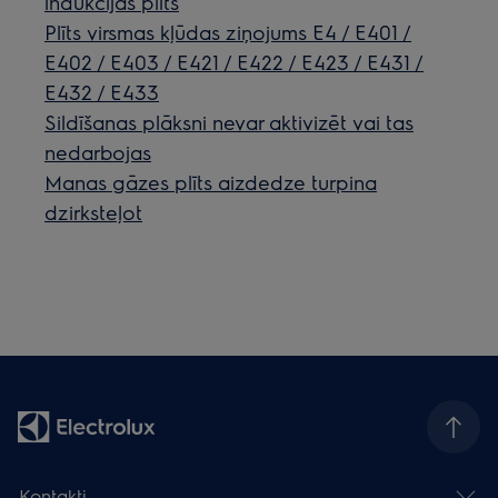
indukcijas plīts
Plīts virsmas kļūdas ziņojums E4 / E401 /
E402 / E403 / E421 / E422 / E423 / E431 /
E432 / E433
Sildīšanas plāksni nevar aktivizēt vai tas
nedarbojas
Manas gāzes plīts aizdedze turpina
dzirksteļot
Kontakti