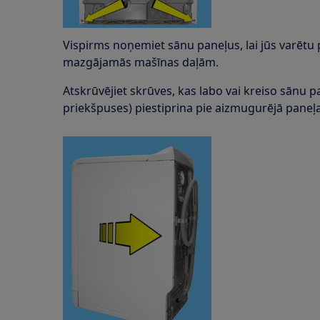
Vispirms noņemiet sānu paneļus, lai jūs varētu
mazgājamās mašīnas daļām.
Atskrūvējiet skrūves, kas labo vai kreiso sānu pa
priekšpuses) piestiprina pie aizmugurējā paneļa