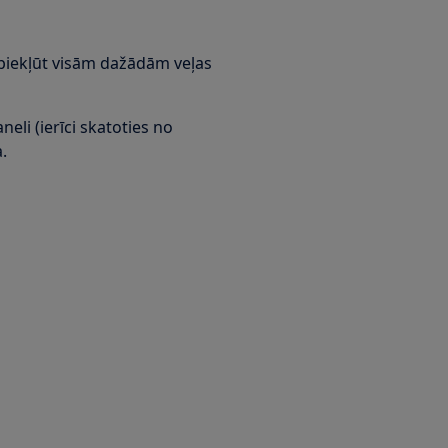
 piekļūt visām dažādām veļas
neli (ierīci skatoties no
.