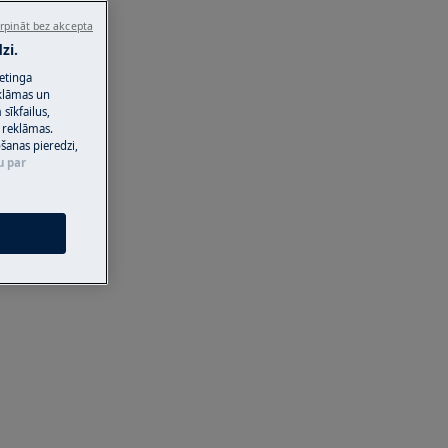
rpināt bez akcepta
zi.
ketinga
eklāmas un
sīkfailus,
 reklāmas.
ošanas pieredzi,
u par