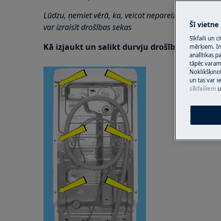
Lūdzu, ņemiet vērā, ka, veicot nepareizu remontu, 
Šī vietne
var izraisīt drošības sekas
Sīkfaili un 
Kā izjaukt un salikt durvju drošības bloķētāj
mērķiem. Inf
analītikas p
tāpēc vara
Noklikšķinot
un tas var 
sīkfailiem
u