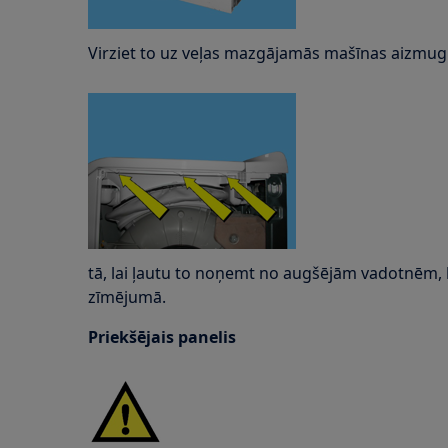
Virziet to uz veļas mazgājamās mašīnas aizmug
tā, lai ļautu to noņemt no augšējām vadotnēm, 
zīmējumā.
Priekšējais panelis