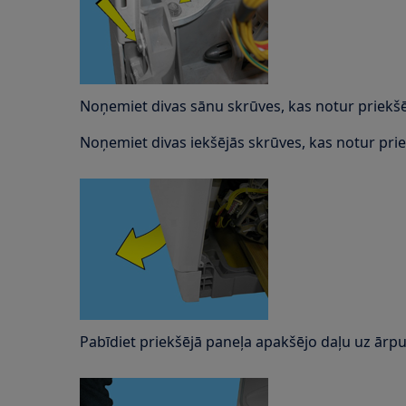
Noņemiet divas sānu skrūves, kas notur priekšē
Noņemiet divas iekšējās skrūves, kas notur pri
Pabīdiet priekšējā paneļa apakšējo daļu uz ārpu