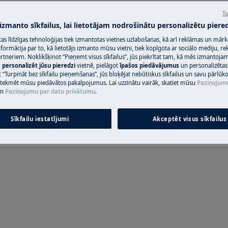
Tu
pašremonts vai neprofesionāls remonts
 izmanto sīkfailus, lai lietotājam nodrošinātu personalizētu piered
citas līdzīgas tehnoloģijas tiek izmantotas vietnes uzlabošanas, kā arī reklāmas un mār
u
ormācija par to, kā lietotājs izmanto mūsu vietni, tiek kopīgota ar sociālo mediju, r
artneriem. Noklikšķinot “Pieņemt visus sīkfailus”, jūs piekrītat tam, kā mēs izmantojam 
m
personalizēt jūsu pieredzi
vietnē, pielāgot
īpašos piedāvājumus
un personalizētas
 “Turpināt bez sīkfailu pieņemšanas”, jūs bloķējat nebūtiskus sīkfailus un savu pārlūk
ietekmēt mūsu piedāvātos pakalpojumus. Lai uzzinātu vairāk, skatiet mūsu
Paziņojum
n
Paziņojumu par datu privātumu
.
Sīkfailu iestatījumi
Akceptēt visus sīkfailus