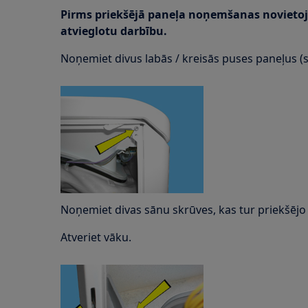
Pirms priekšējā paneļa noņemšanas novietoji
atvieglotu darbību.
Noņemiet divus labās / kreisās puses paneļus (s
Noņemiet divas sānu skrūves, kas tur priekšējo 
Atveriet vāku.