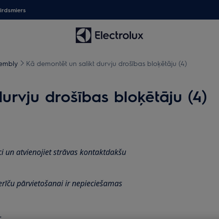
irdsmiers
sembly
Kā demontēt un salikt durvju drošības bloķētāju (4)
urvju drošības bloķētāju (4)
ci un atvienojiet strāvas kontaktdakšu
ierīču pārvietošanai ir nepieciešamas
.