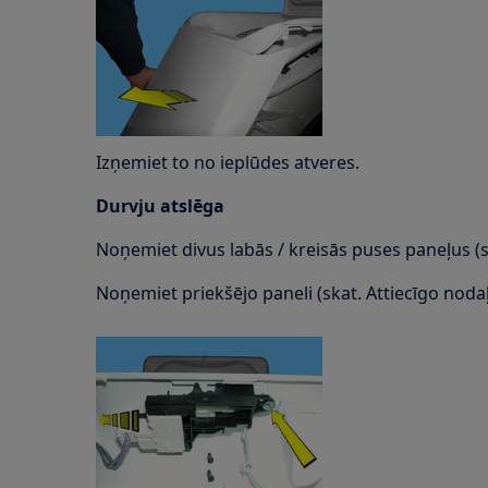
Izņemiet to no ieplūdes atveres.
Durvju atslēga
Noņemiet divus labās / kreisās puses paneļus (s
Noņemiet priekšējo paneli (skat. Attiecīgo nodaļ