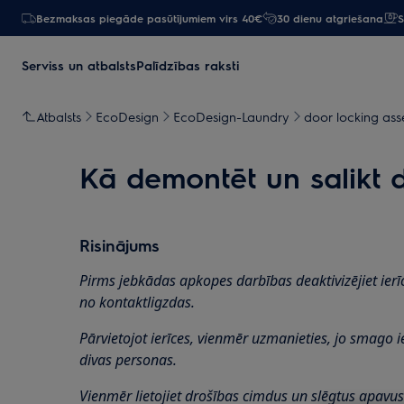
Bezmaksas piegāde pasūtījumiem virs 40€
30 dienu atgriešana
S
Serviss un atbalsts
Palīdzības raksti
Atbalsts
EcoDesign
EcoDesign-Laundry
door locking as
Kā demontēt un salikt d
Risinājums
Pirms jebkādas apkopes darbības deaktivizējiet ierī
no kontaktligzdas.
Pārvietojot ierīces, vienmēr uzmanieties, jo smago 
divas personas.
Vienmēr lietojiet drošības cimdus un slēgtus apavus