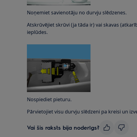
Noņemiet savienotāju no durvju slēdzenes.
Atskrūvējiet skrūvi (ja tāda ir) vai skavas (atkarī
ieplūdes.
Nospiediet pieturu.
Pārvietojiet visu durvju slēdzeni pa kreisi un izve
Vai šis raksts bija noderīgs?