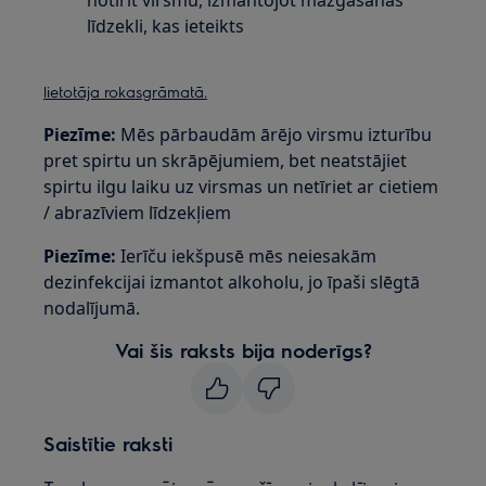
notīrīt virsmu, izmantojot mazgāšanas
līdzekli, kas ieteikts
lietotāja rokasgrāmatā.
Piezīme:
Mēs pārbaudām ārējo virsmu izturību
pret spirtu un skrāpējumiem, bet neatstājiet
spirtu ilgu laiku uz virsmas un netīriet ar cietiem
/ abrazīviem līdzekļiem
Piezīme:
Ierīču iekšpusē mēs neiesakām
dezinfekcijai izmantot alkoholu, jo īpaši slēgtā
nodalījumā.
Vai šis raksts bija noderīgs?
Saistītie raksti