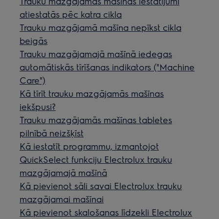
Trauku mazgājamās mašīnas iestatījumi
atiestatās pēc katra cikla
Trauku mazgājamā mašīna nepīkst cikla
beigās
Trauku mazgājamajā mašīnā iedegas
automātiskās tīrīšanas indikators ("Machine
Care")
Kā tīrīt trauku mazgājamās mašīnas
iekšpusi?
Trauku mazgājamās mašīnas tabletes
pilnībā neizšķīst
Kā iestatīt programmu, izmantojot
QuickSelect funkciju Electrolux trauku
mazgājamajā mašīnā
Kā pievienot sāli savai Electrolux trauku
mazgājamai mašīnai
Kā pievienot skalošanas līdzekli Electrolux