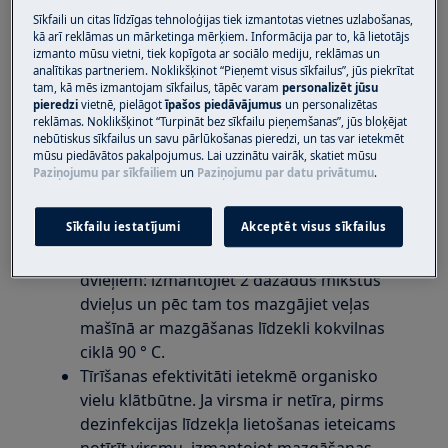
citas sadzīves tehnikas
Sīkfaili un citas līdzīgas tehnoloģijas tiek izmantotas vietnes uzlabošanas,
kā arī reklāmas un mārketinga mērķiem. Informācija par to, kā lietotājs
izmanto mūsu vietni, tiek kopīgota ar sociālo mediju, reklāmas un
Risinājums
analītikas partneriem. Noklikšķinot “Pieņemt visus sīkfailus”, jūs piekrītat
tam, kā mēs izmantojam sīkfailus, tāpēc varam
personalizēt jūsu
pieredzi
vietnē, pielāgot
īpašos piedāvājumus
un personalizētas
Pāris reizes noslaukiet ierīces ārējo virsmu
reklāmas. Noklikšķinot “Turpināt bez sīkfailu pieņemšanas”, jūs bloķējat
ar mīkstu, vienreiz lietojamu dvieli, kas
nebūtiskus sīkfailus un savu pārlūkošanas pieredzi, un tas var ietekmēt
mūsu piedāvātos pakalpojumus. Lai uzzinātu vairāk, skatiet mūsu
samitrināts ar
etanola šķīdumu
(70%).
Paziņojumu par sīkfailiem
un
Paziņojumu par datu privātumu
.
Izvairieties no hloru saturošiem
dezinfekcijas līdzekļiem. Izmantojiet tikai
Sīkfailu iestatījumi
Akceptēt visus sīkfailus
labi vēdināmās telpās.
Kā alternatīva vienreiz lietojamiem
dvieļiem: izmantojiet 2 dažādus mīkstus
dvieļus un pēc tam tos mazgājiet veļas
mašīnā ar mazgāšanas līdzekli kokvilnas
ciklā 90 ° C.
Tīrīšanas efektivitāti ietekmē organisko
vielu klātbūtne. Ja virsma ir netīra, pirms
dezinfekcijas līdzekļa lietošanas ieteicams