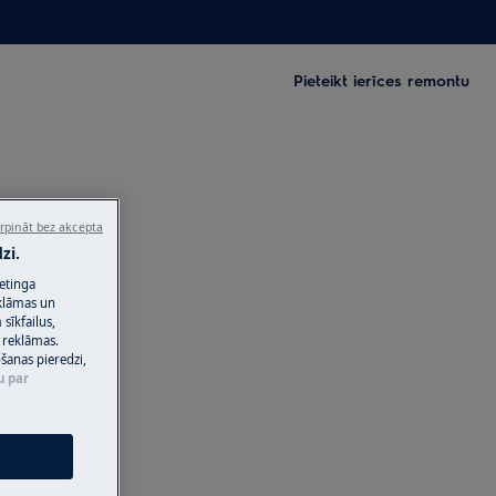
Pieteikt ierīces remontu
rpināt bez akcepta
zi.
ketinga
eklāmas un
sīkfailus,
 reklāmas.
ošanas pieredzi,
u par