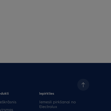
odukti
Iepirkties
eškrāsnis
Iemesli pirkšanai no
Electrolux
virsmas