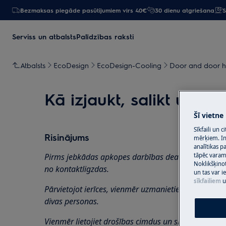
Bezmaksas piegāde pasūtījumiem virs 40€
30 dienu atgriešana
S
Serviss un atbalsts
Palīdzības raksti
Atbalsts
EcoDesign
EcoDesign-Cooling
Door and door hi
Kā izjaukt, salikt un ma
Šī vietne
Sīkfaili un 
Risinājums
mērķiem. Inf
analītikas p
tāpēc vara
Pirms jebkādas apkopes darbības deaktivizējiet ierī
Noklikšķinot
no
kontaktligzdas.
un tas var 
sīkfailiem
u
Pārvietojot ierīces, vienmēr uzmanieties, jo smago 
divas personas.
Vienmēr lietojiet drošības cimdus un slēgtus apavus