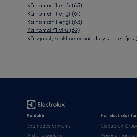
Kā nomainīt eņģi (65)
Kā nomainīt eņģi (61)
Kā nomainīt eņģi (63)
Kā nomainīt viru (62)
Kā izjaukt, salikt un mainīt durvis un eņģes (
Kontakti
Par Electrolux (an
Sazināties ar mums
Electrolux Grup
Atstāj atsauksmi
Prese un jaunum