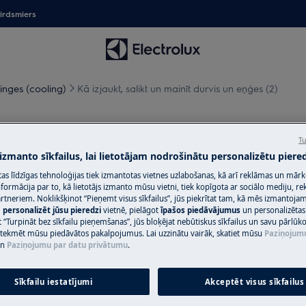
irdsmiers
nges (cooling)
Kā izjaukt, salikt un mainīt durvis un eņģes (2)
inīt durvis un eņģes (2)
Tu
 izmanto sīkfailus, lai lietotājam nodrošinātu personalizētu piered
citas līdzīgas tehnoloģijas tiek izmantotas vietnes uzlabošanas, kā arī reklāmas un mār
ormācija par to, kā lietotājs izmanto mūsu vietni, tiek kopīgota ar sociālo mediju, r
artneriem. Noklikšķinot “Pieņemt visus sīkfailus”, jūs piekrītat tam, kā mēs izmantojam 
m
personalizēt jūsu pieredzi
vietnē, pielāgot
īpašos piedāvājumus
un personalizētas
ci un atvienojiet strāvas kontaktdakšu
 “Turpināt bez sīkfailu pieņemšanas”, jūs bloķējat nebūtiskus sīkfailus un savu pārlūk
ietekmēt mūsu piedāvātos pakalpojumus. Lai uzzinātu vairāk, skatiet mūsu
Paziņojum
n
Paziņojumu par datu privātumu
.
ierīču pārvietošanai ir nepieciešamas
Sīkfailu iestatījumi
Akceptēt visus sīkfailus
.