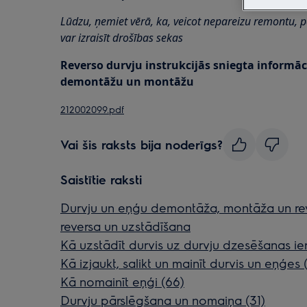
Lūdzu, ņemiet vērā, ka, veicot nepareizu remontu, 
var izraisīt drošības sekas
Reverso durvju instrukcijās sniegta informāc
demontāžu un montāžu
212002099.pdf
Vai šis raksts bija noderīgs?
Saistītie raksti
Durvju un eņģu demontāža, montāža un rev
reversa un uzstādīšana
Kā uzstādīt durvis uz durvju dzesēšanas ie
Kā izjaukt, salikt un mainīt durvis un eņģes (
Kā nomainīt eņģi (66)
Durvju pārslēgšana un nomaiņa (31)