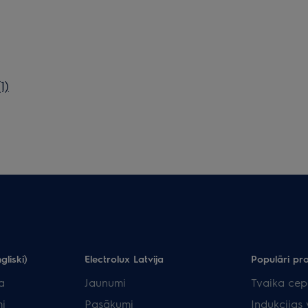
1)
gliski)
Electrolux Latvija
Populāri pr
a
Jaunumi
Tvaika cep
i
Pasākumi
Indukcijas 