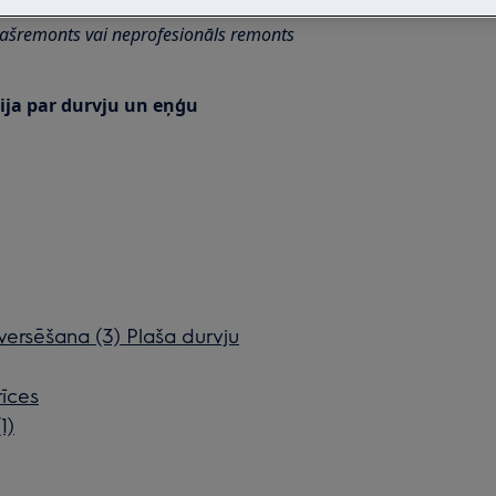
pašremonts vai neprofesionāls remonts
ija par durvju un eņģu
ersēšana (3) Plaša durvju
rīces
1)