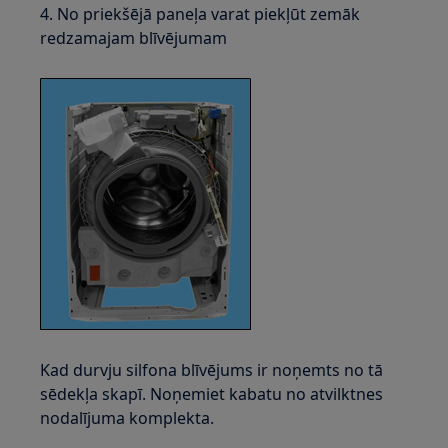
4. No priekšējā paneļa varat piekļūt zemāk
redzamajam blīvējumam
Kad durvju silfona blīvējums ir noņemts no tā
sēdekļa skapī. Noņemiet kabatu no atvilktnes
nodalījuma komplekta.