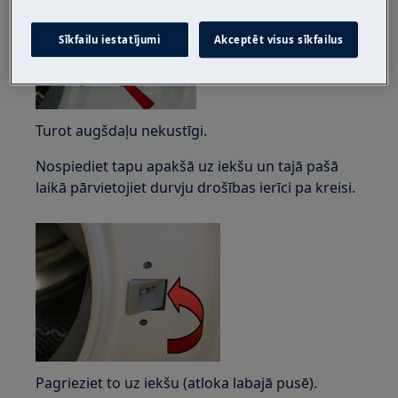
Sīkfailu iestatījumi
Akceptēt visus sīkfailus
Turot augšdaļu nekustīgi.
Nospiediet tapu apakšā uz iekšu un tajā pašā
laikā pārvietojiet durvju drošības ierīci pa kreisi.
Pagrieziet to uz iekšu (atloka labajā pusē).