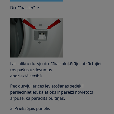
Drošības ierīce.
Lai saliktu durvju drošības bloķētāju, atkārtojiet
tos pašus uzdevumus
apgrieztā secībā.
Pēc durvju ierīces ievietošanas sēdeklī
pārliecinieties, ka atloks ir pareizi novietots
ārpusē, kā parādīts bultiņās.
3. Priekšējais panelis