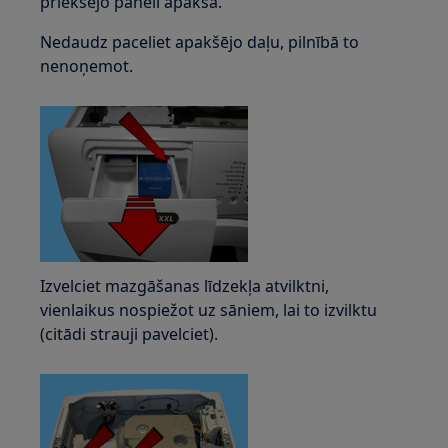
priekšējo paneli apakšā.
Nedaudz paceliet apakšējo daļu, pilnībā to
nenoņemot.
Izvelciet mazgāšanas līdzekļa atvilktni,
vienlaikus nospiežot uz sāniem, lai to izvilktu
(citādi strauji pavelciet).