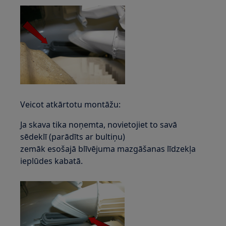
Veicot atkārtotu montāžu:
Ja skava tika noņemta, novietojiet to savā
sēdeklī (parādīts ar bultiņu)
zemāk esošajā blīvējuma mazgāšanas līdzekļa
ieplūdes kabatā.