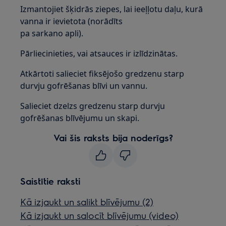
Izmantojiet šķidrās ziepes, lai ieeļļotu daļu, kurā
vanna ir ievietota (norādīts
pa sarkano apli).
Pārliecinieties, vai atsauces ir izlīdzinātas.
Atkārtoti salieciet fiksējošo gredzenu starp
durvju gofrēšanas blīvi un vannu.
Salieciet dzelzs gredzenu starp durvju
gofrēšanas blīvējumu un skapi.
Vai šis raksts bija noderīgs?
Saistītie raksti
Kā izjaukt un salikt blīvējumu (2)
Kā izjaukt un salocīt blīvējumu (video)