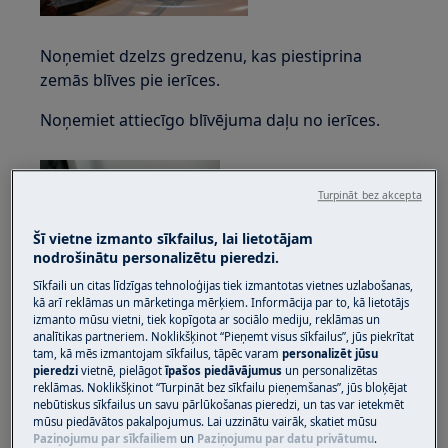
Noņemiet dzelzs gredzenu, kas piestiprina
zemās blīves pie ierīces.
Noņemiet attiecīgo blīvējuma daļu no ierīces.
Turpināt bez akcepta
Šī vietne izmanto sīkfailus, lai lietotājam
nodrošinātu personalizētu pieredzi.
Sīkfaili un citas līdzīgas tehnoloģijas tiek izmantotas vietnes uzlabošanas,
kā arī reklāmas un mārketinga mērķiem. Informācija par to, kā lietotājs
Uzmanieties, lai nesaskrāpētu skapi.
izmanto mūsu vietni, tiek kopīgota ar sociālo mediju, reklāmas un
analītikas partneriem. Noklikšķinot “Pieņemt visus sīkfailus”, jūs piekrītat
Piespiediet tapu augšpusē uz iekšu un
tam, kā mēs izmantojam sīkfailus, tāpēc varam
personalizēt jūsu
pieredzi
vietnē, pielāgot
īpašos piedāvājumus
un personalizētas
vienlaikus pārvietojiet durvju drošības ierīci pa
reklāmas. Noklikšķinot “Turpināt bez sīkfailu pieņemšanas”, jūs bloķējat
kreisi.
nebūtiskus sīkfailus un savu pārlūkošanas pieredzi, un tas var ietekmēt
mūsu piedāvātos pakalpojumus. Lai uzzinātu vairāk, skatiet mūsu
Paziņojumu par sīkfailiem
un
Paziņojumu par datu privātumu
.