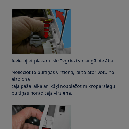
Ievietojiet plakanu skrūvgriezi spraugā pie āķa.
Nolieciet to bultiņas virzienā, lai to atbrīvotu no
aizbīdņa
tajā pašā laikā ar īkšķi nospiežot mikropārslēgu
bultiņas norādītajā virzienā.