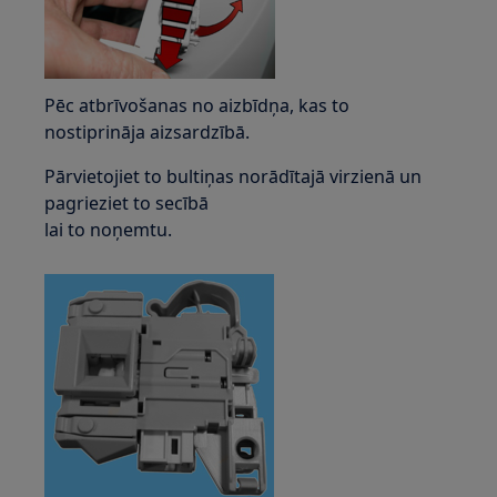
Pēc atbrīvošanas no aizbīdņa, kas to
nostiprināja aizsardzībā.
Pārvietojiet to bultiņas norādītajā virzienā un
pagrieziet to secībā
lai to noņemtu.