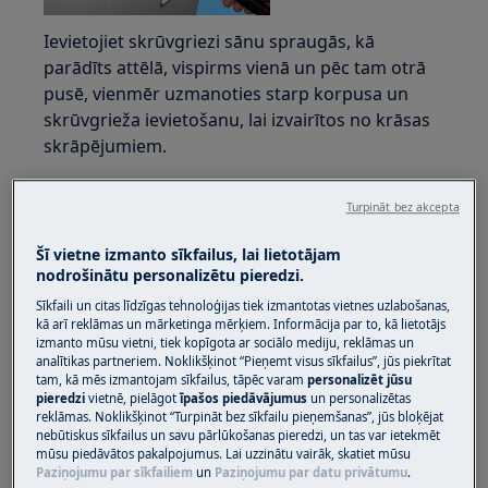
Ievietojiet skrūvgriezi sānu spraugās, kā
parādīts attēlā, vispirms vienā un pēc tam otrā
pusē, vienmēr uzmanoties starp korpusa un
skrūvgrieža ievietošanu, lai izvairītos no krāsas
skrāpējumiem.
Sviru uz leju, lai vadības panelis nedaudz
Turpināt bez akcepta
paplašinātos un atskrūvētu klipus, kas to
nostiprina vietā.
Šī vietne izmanto sīkfailus, lai lietotājam
nodrošinātu personalizētu pieredzi.
Sīkfaili un citas līdzīgas tehnoloģijas tiek izmantotas vietnes uzlabošanas,
kā arī reklāmas un mārketinga mērķiem. Informācija par to, kā lietotājs
izmanto mūsu vietni, tiek kopīgota ar sociālo mediju, reklāmas un
analītikas partneriem. Noklikšķinot “Pieņemt visus sīkfailus”, jūs piekrītat
tam, kā mēs izmantojam sīkfailus, tāpēc varam
personalizēt jūsu
pieredzi
vietnē, pielāgot
īpašos piedāvājumus
un personalizētas
reklāmas. Noklikšķinot “Turpināt bez sīkfailu pieņemšanas”, jūs bloķējat
nebūtiskus sīkfailus un savu pārlūkošanas pieredzi, un tas var ietekmēt
mūsu piedāvātos pakalpojumus. Lai uzzinātu vairāk, skatiet mūsu
Paziņojumu par sīkfailiem
un
Paziņojumu par datu privātumu
.
Nedaudz paceliet vadības paneļa priekšējo daļu.