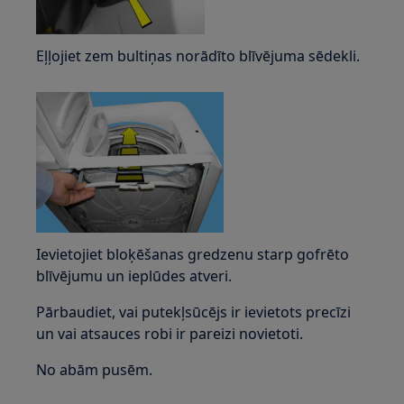
Eļļojiet zem bultiņas norādīto blīvējuma sēdekli.
Ievietojiet bloķēšanas gredzenu starp gofrēto
blīvējumu un ieplūdes atveri.
Pārbaudiet, vai putekļsūcējs ir ievietots precīzi
un vai atsauces robi ir pareizi novietoti.
No abām pusēm.