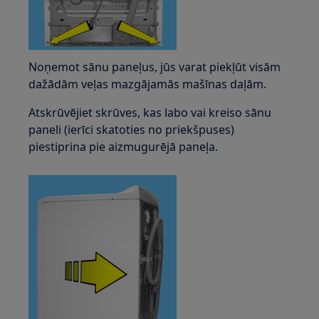
Noņemot sānu paneļus, jūs varat piekļūt visām
dažādām veļas mazgājamās mašīnas daļām.
Atskrūvējiet skrūves, kas labo vai kreiso sānu
paneli (ierīci skatoties no priekšpuses)
piestiprina pie aizmugurējā paneļa.