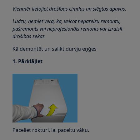
Vienmēr lietojiet drošības cimdus un slēgtus apavus.
Lūdzu, ņemiet vērā, ka, veicot nepareizu remontu,
pašremonts vai neprofesionāls remonts var izraisīt
drošības sekas
Kā demontēt un salikt durvju eņģes
1. Pārklājiet
Paceliet rokturi, lai paceltu vāku.