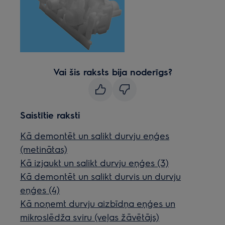
Vai šis raksts bija noderīgs?
Saistītie raksti
Kā demontēt un salikt durvju eņģes
(metinātas)
Kā izjaukt un salikt durvju eņģes (3)
Kā demontēt un salikt durvis un durvju
eņģes (4)
Kā noņemt durvju aizbīdņa eņģes un
mikroslēdža sviru (veļas žāvētājs)