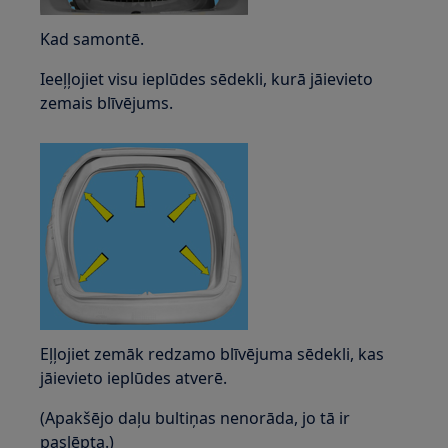
Kad samontē.
Ieeļļojiet visu ieplūdes sēdekli, kurā jāievieto
zemais blīvējums.
Eļļojiet zemāk redzamo blīvējuma sēdekli, kas
jāievieto ieplūdes atverē.
(Apakšējo daļu bultiņas nenorāda, jo tā ir
paslēpta.)