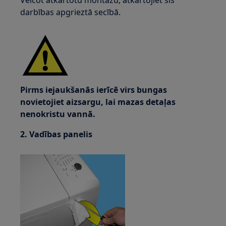
Veicot atkārtotu montāžu, atkārtojiet šīs
darbības apgrieztā secībā.
Pirms iejaukšanās ierīcē virs bungas
novietojiet aizsargu, lai mazas detaļas
nenokristu vannā.
2. Vadības panelis