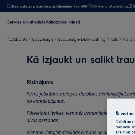
Bezmaksas piegāde pasūtījumiem virs 40€
30 dienu atgriešana
S
Serviss un atbalsts
Palīdzības raksti
Atbalsts
EcoDesign
EcoDesign-Dishwashing
rails
Kā izj
Kā izjaukt un salikt t
Risinājums
Pirms jebkādas apkopes darbības deaktivizējiet ierī
no
kontaktligzdas.
Pārvietojot ierīces, vienmēr uzmanieties, jo smago 
Šī vietne
divas personas.
Sīkfaili un 
mērķiem. Inf
Vienmēr lietojiet drošības cimdus un slēgtus apavus
analītikas p