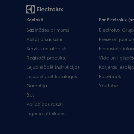
Kontakti
Par Electrolux (an
Sazināties ar mums
Electrolux Grup
Atstāj atsauksmi
Prese un jaunum
Serviss un atbalsts
Finansiālā info
Reģistrēt produktu
Vide un ilgtspēj
Lejupielādēt instrukcijas
Karjeras iespēj
Lejupielādēt katalogus
Facebook
Garantija
YouTube
BUJ
Palīdzības raksti
Līguma atteikums