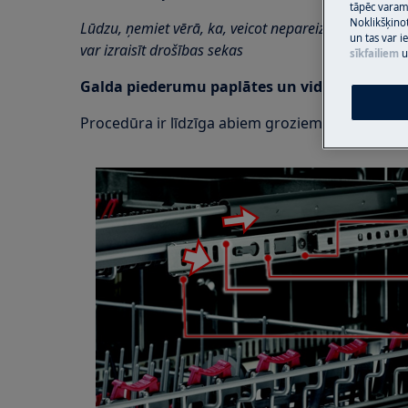
tāpēc vara
Noklikšķinot
Lūdzu, ņemiet vērā, ka, veicot nepareizu remontu, 
un tas var 
var izraisīt drošības sekas
sīkfailiem
u
Galda piederumu paplātes un vidējā groza
Procedūra ir līdzīga abiem groziem un tiek veikt