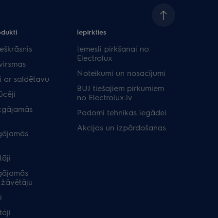
odukti
Iepirkties
eškrāsnis
Iemesli pirkšanai no
Electrolux
virsmas
Noteikumi un nosacījumi
i ar saldētavu
BUJ tiešajiem pirkumiem
ūcēji
no Electrolux.lv
zgājamās
Padomi tehnikas iegādei
Akcijas un izpārdošanas
gājamās
āji
gājamās
 žāvētāju
i
tāji