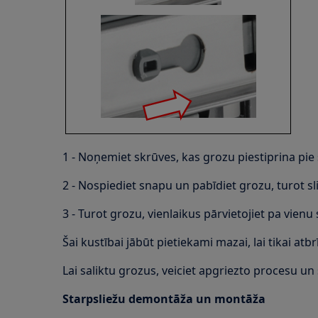
1 - Noņemiet skrūves, kas grozu piestiprina pie
2 - Nospiediet snapu un pabīdiet grozu, turot sli
3 - Turot grozu, vienlaikus pārvietojiet pa vienu
Šai kustībai jābūt pietiekami mazai, lai tikai at
Lai saliktu grozus, veiciet apgriezto procesu un
Starpsliežu demontāža un montāža