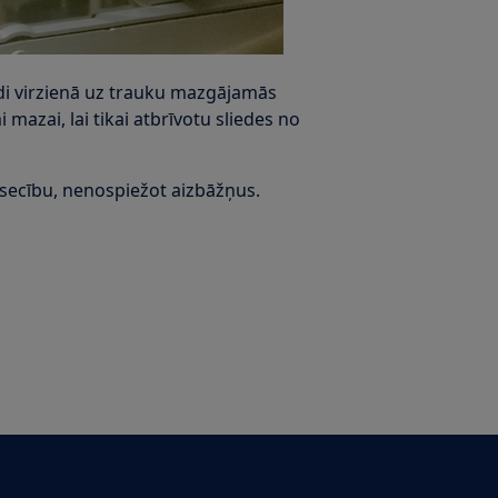
edi virzienā uz trauku mazgājamās
 mazai, lai tikai atbrīvotu sliedes no
n secību, nenospiežot aizbāžņus.