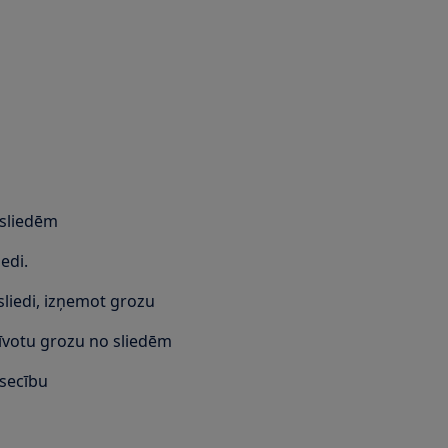
 sliedēm
edi.
 sliedi, izņemot grozu
brīvotu grozu no sliedēm
 secību