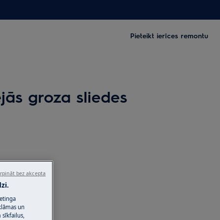
Pieteikt ierīces remontu
jās groza sliedes
rpināt bez akcepta
zi.
ketinga
eklāmas un
sīkfailus,