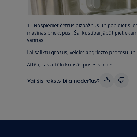
1 - Nospiediet četrus aizbāžņus un pabīdiet sli
mašīnas priekšpusi. Šai kustībai jābūt pietiekami
vannas
Lai saliktu grozus, veiciet apgriezto procesu u
Attēli, kas attēlo kreisās puses sliedes
Vai šis raksts bija noderīgs?