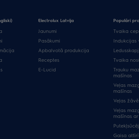
gliski)
Electrolux Latvija
Populāri pr
a
Jaunumi
Tvaika cep
i
Pasākumi
Indukcijas 
rmācija
Apbalvotā produkcija
Ledusskapj
a
Receptes
Tvaika nos
as
E-Lucid
Trauku ma
mašīnas
Veļas maz
mašīnas
Veļas žāvēt
Veļas maz
mašīnas ar
Putekļsūcēj
Gaisa attīrī