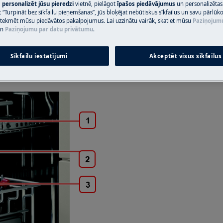
m
personalizēt jūsu pieredzi
vietnē, pielāgot
īpašos piedāvājumus
un personalizētas
 “Turpināt bez sīkfailu pieņemšanas”, jūs bloķējat nebūtiskus sīkfailus un savu pārlūk
pašremonts vai neprofesionāls remonts
ietekmēt mūsu piedāvātos pakalpojumus. Lai uzzinātu vairāk, skatiet mūsu
Paziņojum
n
Paziņojumu par datu privātumu
.
 demontāža un montāža
Sīkfailu iestatījumi
Akceptēt visus sīkfailus
a, pilnībā grozot