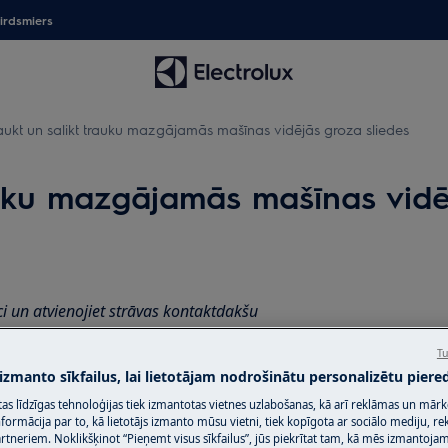
irdsmiers
aukt un salikt trauku mazgājamās mašīnas vidējās groza sliedes
rauku mazgājamās mašīnas vidē
ci un atvienojiet strāvas kontaktdakšu
Tu
ierīču pārvietošanai ir nepieciešamas
 izmanto sīkfailus, lai lietotājam nodrošinātu personalizētu piered
citas līdzīgas tehnoloģijas tiek izmantotas vietnes uzlabošanas, kā arī reklāmas un mār
ormācija par to, kā lietotājs izmanto mūsu vietni, tiek kopīgota ar sociālo mediju, r
.
artneriem. Noklikšķinot “Pieņemt visus sīkfailus”, jūs piekrītat tam, kā mēs izmantojam 