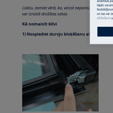
analītikas p
tāpēc vara
Lūdzu, ņemiet vērā, ka, veicot nepareizu remontu, 
Noklikšķinot
var izraisīt drošības sekas
un tas var 
sīkfailiem
u
Kā nomainīt blīvi
1) Nospiediet durvju bloķēšanu abās pusēs