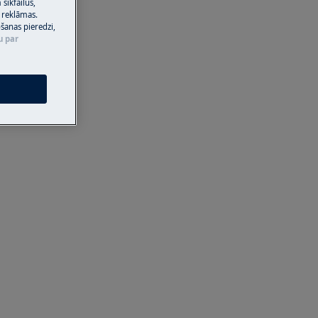
sīkfailus,
 reklāmas.
ošanas pieredzi,
u par