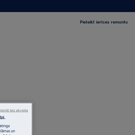
Pieteikt ierīces remontu
rpināt bez akcepta
zi.
ketinga
eklāmas un