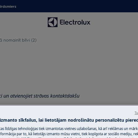
irdsmiers
ā nomainīt blīvi (2)
ci un atvienojiet strāvas kontaktdakšu
Tu
ierīču pārvietošanai ir nepieciešamas
 izmanto sīkfailus, lai lietotājam nodrošinātu personalizētu piered
citas līdzīgas tehnoloģijas tiek izmantotas vietnes uzlabošanas, kā arī reklāmas un mār
ormācija par to, kā lietotājs izmanto mūsu vietni, tiek kopīgota ar sociālo mediju, r
.