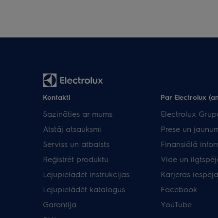
Kontakti
Par Electrolux (an
Sazināties ar mums
Electrolux Grup
Atstāj atsauksmi
Prese un jaunum
Serviss un atbalsts
Finansiālā info
Reģistrēt produktu
Vide un ilgtspēj
Lejupielādēt instrukcijas
Karjeras iespēj
Lejupielādēt katalogus
Facebook
Garantija
YouTube