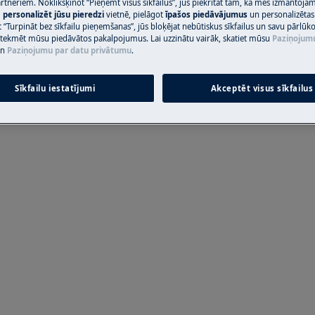
artneriem. Noklikšķinot “Pieņemt visus sīkfailus”, jūs piekrītat tam, kā mēs izmantojam 
m
personalizēt jūsu pieredzi
vietnē, pielāgot
īpašos piedāvājumus
un personalizētas
pašremonts vai neprofesionāls remonts
 “Turpināt bez sīkfailu pieņemšanas”, jūs bloķējat nebūtiskus sīkfailus un savu pārlūk
ietekmēt mūsu piedāvātos pakalpojumus. Lai uzzinātu vairāk, skatiet mūsu
Paziņojum
n
Paziņojumu par datu privātumu
.
Sīkfailu iestatījumi
Akceptēt visus sīkfailus