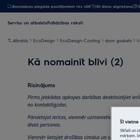
Bezmaksas piegāde pasūtījumiem virs 40€
30 dienu atgriešana
S
Serviss un atbalsts
Palīdzības raksti
Atbalsts
EcoDesign
EcoDesign-Cooling
door gaskets
K
Kā nomainīt blīvi (2)
Risinājums
Pirms jebkādas apkopes darbības deaktivizējiet ierī
no
kontaktligzdas.
Pārvietojot ierīces, vienmēr uzmanieties, jo smago 
Šī vietne
divas personas.
Sīkfaili un 
mērķiem. Inf
Vienmēr lietojiet drošības cimdus un slēgtus apavus