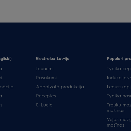
gliski)
Electrolux Latvija
Populāri pr
a
Jaunumi
Tvaika cep
i
Pasākumi
Indukcijas 
rmācija
Apbalvotā produkcija
Ledusskapj
a
Receptes
Tvaika nos
as
E-Lucid
Trauku ma
mašīnas
Veļas maz
mašīnas