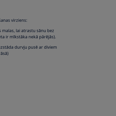
šanas virziens:
s malas, lai atrastu sānu bez
a ir mīkstāka nekā pārējās).
zstāda durvju pusē ar diviem
rāsā)