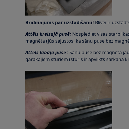
Brīdinājums par uzstādīšanu!
Blīvei ir uzstādī
Attēls kreisajā pusē:
Nospiediet visas starplika
magnēta (jūs sajustos, ka sānu puse bez magnēt
Attēls labajā pusē
: Sānu puse bez magnēta jāu
garākajiem stūriem (stūris ir apvilkts sarkanā k