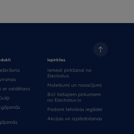
odukti
Iepirkties
eškrāsnis
Iemesli pirkšanai no
Electrolux
virsmas
Noteikumi un nosacījumi
i ar saldētavu
BUJ tiešajiem pirkumiem
ūcēji
no Electrolux.lv
zgājamās
Padomi tehnikas iegādei
Akcijas un izpārdošanas
gājamās