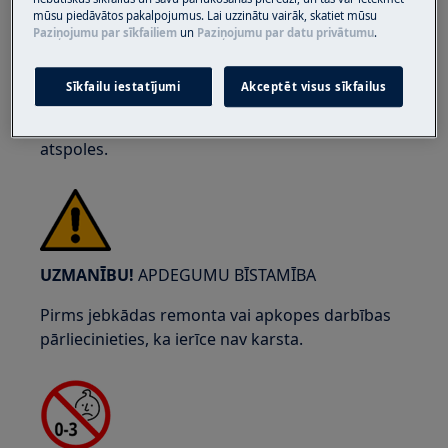
mūsu piedāvātos pakalpojumus. Lai uzzinātu vairāk, skatiet mūsu
Paziņojumu par sīkfailiem
un
Paziņojumu par datu privātumu
.
Sīkfailu iestatījumi
Akceptēt visus sīkfailus
Nēsājiet aizsargbrilles, veicot uzturēšanas vai
remonta darbus, kuros tiek izmantotas
atspoles.
UZMANĪBU!
APDEGUMU BĪSTAMĪBA
Pirms jebkādas remonta vai apkopes darbības
pārliecinieties, ka ierīce nav karsta.