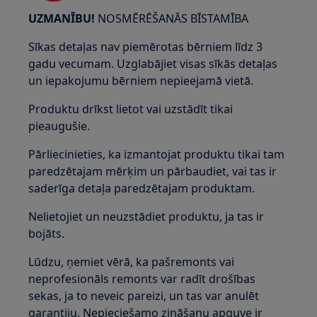
UZMANĪBU!
NOSMĒRĒŠANĀS BĪSTAMĪBA
Sīkas detaļas nav piemērotas bērniem līdz 3
gadu vecumam. Uzglabājiet visas sīkās detaļas
un iepakojumu bērniem nepieejamā vietā.
Produktu drīkst lietot vai uzstādīt tikai
pieaugušie.
Pārliecinieties, ka izmantojat produktu tikai tam
paredzētajam mērķim un pārbaudiet, vai tas ir
saderīga detaļa paredzētajam produktam.
Nelietojiet un neuzstādiet produktu, ja tas ir
bojāts.
Lūdzu, ņemiet vērā, ka pašremonts vai
neprofesionāls remonts var radīt drošības
sekas, ja to neveic pareizi, un tas var anulēt
garantiju. Nepieciešamo zināšanu apguve ir