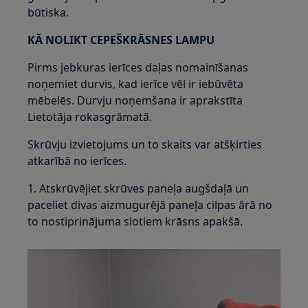
būtiska.
KĀ NOLIKT CEPEŠKRĀSNES LAMPU
Pirms jebkuras ierīces daļas nomainīšanas
noņemiet durvis, kad ierīce vēl ir iebūvēta
mēbelēs. Durvju noņemšana ir aprakstīta
Lietotāja rokasgrāmatā.
Skrūvju izvietojums un to skaits var atšķirties
atkarībā no ierīces.
1. Atskrūvējiet skrūves paneļa augšdaļā un
paceliet divas aizmugurējā paneļa cilpas ārā no
to nostiprinājuma slotiem krāsns apakšā.