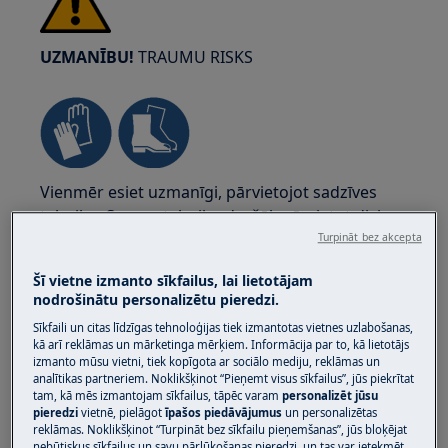
UZMANĪBU!
TRAUMU RISKS
Vienmēr esiet uzmanīgi, pārvietojot sadzīves
tehniku. Smagu tehniku drošāk pārvietot diviem
cilvēkiem. Vienmēr lietojiet drošības cimdus un
Turpināt bez akcepta
apavus. Nēsājiet drošības cimdus, lai pasargātu
Šī vietne izmanto sīkfailus, lai lietotājam
sevi no asu malu griezumiem.
nodrošinātu personalizētu pieredzi.
Sīkfaili un citas līdzīgas tehnoloģijas tiek izmantotas vietnes uzlabošanas,
kā arī reklāmas un mārketinga mērķiem. Informācija par to, kā lietotājs
izmanto mūsu vietni, tiek kopīgota ar sociālo mediju, reklāmas un
analītikas partneriem. Noklikšķinot “Pieņemt visus sīkfailus”, jūs piekrītat
tam, kā mēs izmantojam sīkfailus, tāpēc varam
personalizēt jūsu
UZMANĪBU!
ACU TRAUMU RISKS
pieredzi
vietnē, pielāgot
īpašos piedāvājumus
un personalizētas
reklāmas. Noklikšķinot “Turpināt bez sīkfailu pieņemšanas”, jūs bloķējat
nebūtiskus sīkfailus un savu pārlūkošanas pieredzi, un tas var ietekmēt