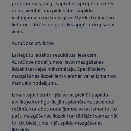
programmas, viegli saprotiet aprūpes etiķetes
un no viedtālruņa piekļūstiet papildu
iestatījumiem un funkcijām. My Electrolux Care
lietotne - ātrāks un gudrāks apģērba kopšanas
veids.
AutoDose atvilktne
Lai iegūtu labākos rezultātus, iesakām
AutoDose nodalījumos lietot mazgāšanas
līdzekli un veļas mīkstinātāju. Specifiskiem
mazgāšanas līdzekļiem vienmēr varat izmantot
manuālo nodalījumu.
Izmantojot lietotni, jūs varat piekļūt papildu
atvilktņu konfigurācijām, piemēram, savienotā
režīmā, kur abos nodalījumos varat izmantot to
pašu mazgāšanas līdzekli un tādējādi samazināt
to, cik bieži jums ir jāuzpilda mazgāšanas
līdzeklis.