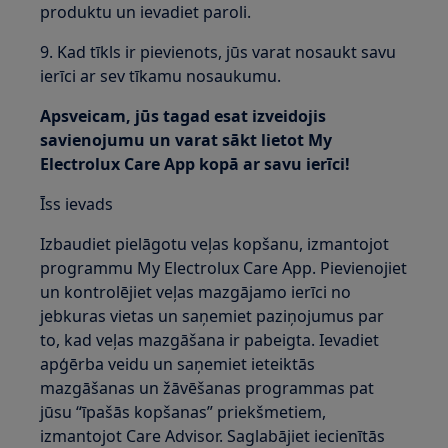
produktu un ievadiet paroli.
9. Kad tīkls ir pievienots, jūs varat nosaukt savu
ierīci ar sev tīkamu nosaukumu.
Apsveicam, jūs tagad esat izveidojis
savienojumu un varat sākt lietot My
Electrolux Care App kopā ar savu ierīci!
Īss ievads
Izbaudiet pielāgotu veļas kopšanu, izmantojot
programmu My Electrolux Care App. Pievienojiet
un kontrolējiet veļas mazgājamo ierīci no
jebkuras vietas un saņemiet paziņojumus par
to, kad veļas mazgāšana ir pabeigta. Ievadiet
apģērba veidu un saņemiet ieteiktās
mazgāšanas un žāvēšanas programmas pat
jūsu “īpašās kopšanas” priekšmetiem,
izmantojot Care Advisor. Saglabājiet iecienītās