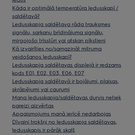
Kāda ir optimālā temperatūra ledusskapī /
saldētavā?
Ledusskapja saldētava rāda trauksmes
signālu, sarkanu brīdinājuma signālu,
mirgojošo trīsstūri vai atskan pīkstieni
Kā izvairīties no/samazināt mitruma
veidošanos ledusskapī?
Ledusskapja saldētavas displejā ir redzams
kods E01, E02, E03, E06, E07
Ledusskapja saldētavā ir bojājumi, plaisas,
skrāpējumi vai caurumi
Mana ledusskapja/saldētavas durvis netiek
pareizi aizvērtas
Apgaismojums manā ierīcē nedarbojas
Dīvaini trokšņi no ledusskapja saldētavas,
ledusskapis ir pārāk skaļš