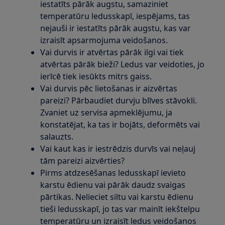
iestatīts pārāk augstu, samaziniet
temperatūru ledusskapī, iespējams, tas
nejauši ir iestatīts pārāk augstu, kas var
izraisīt apsarmojuma veidošanos.
Vai durvis ir atvērtas pārāk ilgi vai tiek
atvērtas pārāk bieži? Ledus var veidoties, jo
ierīcē tiek iesūkts mitrs gaiss.
Vai durvis pēc lietošanas ir aizvērtas
pareizi? Pārbaudiet durvju blīves stāvokli.
Zvaniet uz servisa apmeklējumu, ja
konstatējat, ka tas ir bojāts, deformēts vai
salauzts.
Vai kaut kas ir iestrēdzis durvīs vai neļauj
tām pareizi aizvērties?
Pirms atdzesēšanas ledusskapī ievieto
karstu ēdienu vai pārāk daudz svaigas
pārtikas. Nelieciet siltu vai karstu ēdienu
tieši ledusskapī, jo tas var mainīt iekštelpu
temperatūru un izraisīt ledus veidošanos