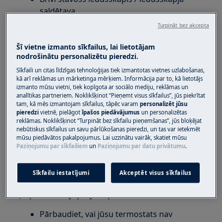
saldētava
Iebūvēts ledusskapis / ledusskapja
Turpināt bez akcepta
saldētava
Šī vietne izmanto sīkfailus, lai lietotājam
nodrošinātu personalizētu pieredzi.
Risinājums
Sīkfaili un citas līdzīgas tehnoloģijas tiek izmantotas vietnes uzlabošanas,
Mitrā siena ir daļa no normālas darbības. Gaisa
kā arī reklāmas un mārketinga mērķiem. Informācija par to, kā lietotājs
izmanto mūsu vietni, tiek kopīgota ar sociālo mediju, reklāmas un
mitruma pakāpe un svaigas pārtikas daudzums
analītikas partneriem. Noklikšķinot “Pieņemt visus sīkfailus”, jūs piekrītat
un temperatūra var ietekmēt kondensāta
tam, kā mēs izmantojam sīkfailus, tāpēc varam
personalizēt jūsu
pieredzi
vietnē, pielāgot
īpašos piedāvājumus
un personalizētas
veidošanos ledusskapja iekšpusē. Dzesēšanas
reklāmas. Noklikšķinot “Turpināt bez sīkfailu pieņemšanas”, jūs bloķējat
laikā mitrums/mitrums sāk kondensēties uz
nebūtiskus sīkfailus un savu pārlūkošanas pieredzi, un tas var ietekmēt
aizmugurējās sienas, jo šī ir viena no
mūsu piedāvātos pakalpojumus. Lai uzzinātu vairāk, skatiet mūsu
Paziņojumu par sīkfailiem
un
Paziņojumu par datu privātumu
.
aukstākajām vietām ledusskapī. Šos pilienus var
sasaldēt, un uz aizmugurējās sienas var
uzkrāties ledus.
Sīkfailu iestatījumi
Akceptēt visus sīkfailus
Ja problēma joprojām pastāv:
Pārbaudiet, vai jūsu termostats nav