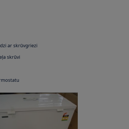
dzi ar skrūvgriezi
ļa skrūvi
ermostatu