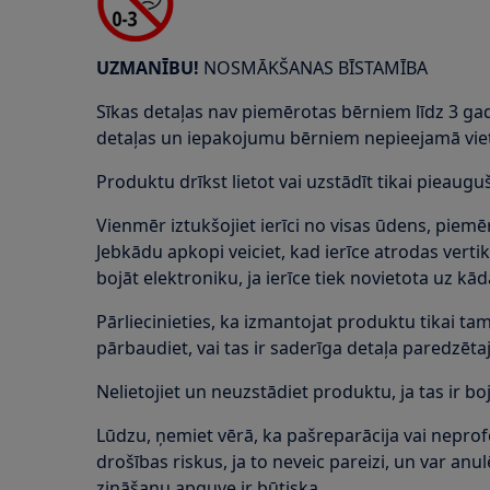
UZMANĪBU!
NOSMĀKŠANAS BĪSTAMĪBA
Sīkas detaļas nav piemērotas bērniem līdz 3 ga
detaļas un iepakojumu bērniem nepieejamā vie
Produktu drīkst lietot vai uzstādīt tikai pieauguš
Vienmēr iztukšojiet ierīci no visas ūdens, piemē
Jebkādu apkopi veiciet, kad ierīce atrodas vertik
bojāt elektroniku, ja ierīce tiek novietota uz k
Pārliecinieties, ka izmantojat produktu tikai 
pārbaudiet, vai tas ir saderīga detaļa paredzē
Nelietojiet un neuzstādiet produktu, ja tas ir boj
Lūdzu, ņemiet vērā, ka pašreparācija vai nepro
drošības riskus, ja to neveic pareizi, un var an
zināšanu apguve ir būtiska.