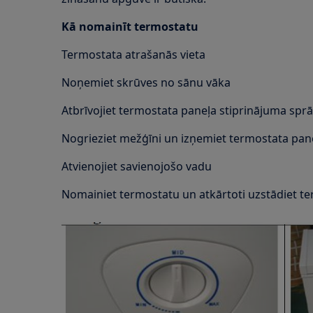
Kā nomainīt termostatu
Termostata atrašanās vieta
Noņemiet skrūves no sānu vāka
Atbrīvojiet termostata paneļa stiprinājuma sprā
Nogrieziet mežģīni un izņemiet termostata pane
Atvienojiet savienojošo vadu
Nomainiet termostatu un atkārtoti uzstādiet t