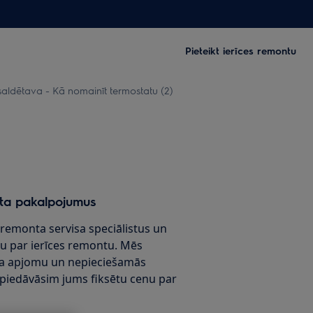
Pieteikt ierīces remontu
aldētava - Kā nomainīt termostatu (2)
ta pakalpojumus
x remonta servisa speciālistus un
u par ierīces remontu. Mēs
a apjomu un nepieciešamās
 piedāvāsim jums fiksētu cenu par