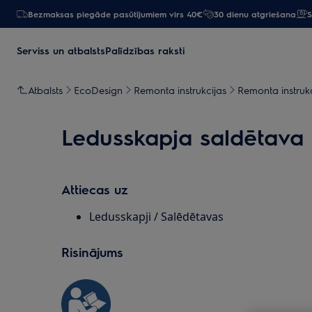
Bezmaksas piegāde pasūtījumiem virs 40€
30 dienu atgriešana
S
Serviss un atbalsts
Palīdzības raksti
Atbalsts
EcoDesign
Remonta instrukcijas
Remonta instrukc
Ledusskapja saldētava 
Attiecas uz
Ledusskapji / Salēdētavas
Risinājums