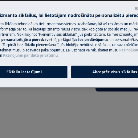
Tu
Rezervēt servis
okasgrāmatas drošības informāciju
 izmanto sīkfailus, lai lietotājam nodrošinātu personalizētu piered
https://www.electrolux.com/support/user-
citas līdzīgas tehnoloģijas tiek izmantotas vietnes uzlabošanas, kā arī reklāmas un mār
ormācija par to, kā lietotājs izmanto mūsu vietni, tiek kopīgota ar sociālo mediju, r
artneriem. Noklikšķinot “Pieņemt visus sīkfailus”, jūs piekrītat tam, kā mēs izmantojam 
m
personalizēt jūsu pieredzi
vietnē, pielāgot
īpašos piedāvājumus
un personalizētas
Atrodi savu pro
 “Turpināt bez sīkfailu pieņemšanas”, jūs bloķējat nebūtiskus sīkfailus un savu pārlūk
ietekmēt mūsu piedāvātos pakalpojumus. Lai uzzinātu vairāk, skatiet mūsu
Paziņojum
Atrisini problēmas
n
Paziņojumu par datu privātumu
.
dokumentāciju pa
Sīkfailu iestatījumi
Akceptēt visus sīkfailus
lēdziet ierīci un atvienojiet
Atrast rokasgr