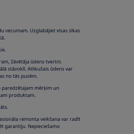
du vecumam. Uzglabājiet visas sīkas
tā.
ie.
ram, žāvētāja ūdens tvertni.
ālā stāvoklī. Atlikušais ūdens var
ādas no tās pusēm.
tam paredzētajam mērķim un
tajam produktam.
āts.
fesionāla remonta veikšana var radīt
ulēt garantiju. Nepieciešamo