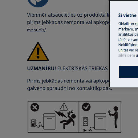
Vienmēr atsaucieties uz produkta lietošanas r
Šī vietne
pirms jebkādas remonta vai apkopes darbības.
Sīkfaili un 
manuals/
mērķiem. Inf
analītikas p
tāpēc vara
Noklikšķinot
un tas var 
sīkfailiem
u
UZMANĪBU!
ELEKTRISKĀS TRIEKAS BĪSTAMĪBA
Pirms jebkādas remonta vai apkopes darbības ats
galveno spraudni no kontaktligzdas.