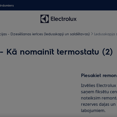
irdsmiers
ijas - Dzesēšanas ierīces (ledusskapji un saldētavas)
Ledusskapja s
- Kā nomainīt termostatu (2)
Piesakiet remon
Izvēlies Electrolu
saņem fiksētu cen
noteiksim remont
rezerves daļas un
labojumiem.