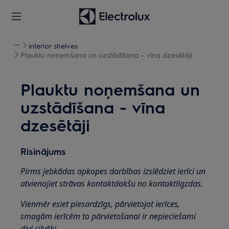
interior shelves
Plauktu noņemšana un uzstādīšana - vīna dzesētāji
Plauktu noņemšana un
uzstādīšana - vīna
dzesētāji
Risinājums
Pirms jebkādas apkopes darbības izslēdziet ierīci un
atvienojiet strāvas kontaktdakšu no kontaktligzdas.
Vienmēr esiet piesardzīgs, pārvietojot ierīces,
smagām ierīcēm to pārvietošanai ir nepieciešami
divi cilvēki.