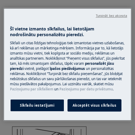
Turpināt bez akcepta
Šī vietne izmanto sīkfailus, lai lietotājam
nodrošinātu personalizētu pieredzi.
Sīkfaili un citas līdzīgas tehnoloģijas tiek izmantotas vietnes uzlabošanas,
kā arī reklāmas un mārketinga mērķiem. Informācija par to, kā lietotājs
izmanto mūsu vietni, tiek kopīgota ar sociālo mediju, reklāmas un
analītikas partneriem. Noklikšķinot “Pieņemt visus sīkfailus”, jūs piekrītat
tam, kā mēs izmantojam sīkfailus, tāpēc varam
personalizēt jūsu
pieredzi
vietnē, pielāgot
īpašos piedāvājumus
un personalizētas
reklāmas. Noklikšķinot “Turpināt bez sīkfailu pieņemšanas”, jūs bloķējat
nebūtiskus sīkfailus un savu pārlūkošanas pieredzi, un tas var ietekmēt
mūsu piedāvātos pakalpojumus. Lai uzzinātu vairāk, skatiet mūsu
Lai atvienotu plauktu, pietiek atkabināt tikai
Paziņojumu par sīkfailiem
un
Paziņojumu par datu privātumu
.
vienu aizmugurējo āķi
Sīkfailu iestatījumi
Akceptēt visus sīkfailus
3. Nedaudz paceliet plauktu un izvelciet to no
ierīces