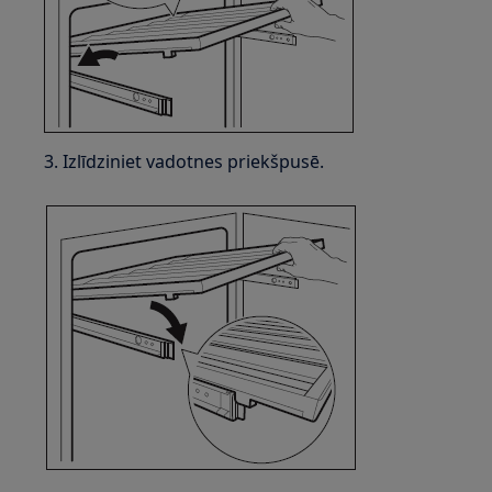
3. Izlīdziniet vadotnes priekšpusē.