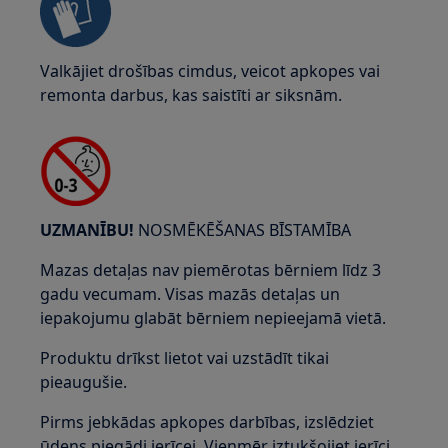
Valkājiet drošības cimdus, veicot apkopes vai
remonta darbus, kas saistīti ar siksnām.
UZMANĪBU!
NOSMĒKĒŠANAS BĪSTAMĪBA
Mazas detaļas nav piemērotas bērniem līdz 3
gadu vecumam. Visas mazās detaļas un
iepakojumu glabāt bērniem nepieejamā vietā.
Produktu drīkst lietot vai uzstādīt tikai
pieaugušie.
Pirms jebkādas apkopes darbības, izslēdziet
ūdens piegādi ierīcei. Vienmēr iztukšojiet ierīci