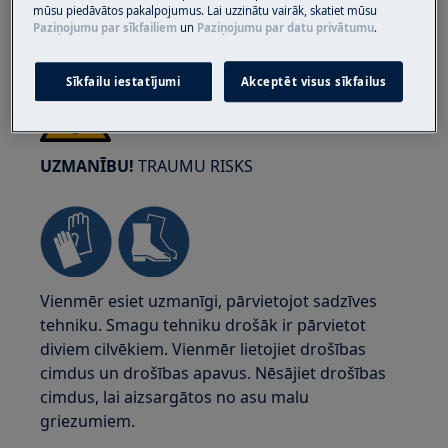
mūsu piedāvātos pakalpojumus. Lai uzzinātu vairāk, skatiet mūsu
Paziņojumu par sīkfailiem
un
Paziņojumu par datu privātumu
.
Sīkfailu iestatījumi
Akceptēt visus sīkfailus
UZMANĪBU!
TRAUMU RISKS
Vienmēr esiet uzmanīgi, pārvietojot sadzīves
tehniku. Smagu tehniku drošāk ir pārvietot
diviem cilvēkiem. Vienmēr lietojiet drošības
cimdus un drošības apavus. Nēsājiet drošības
cimdus, lai aizsargātos no asu malu
griezumiem.