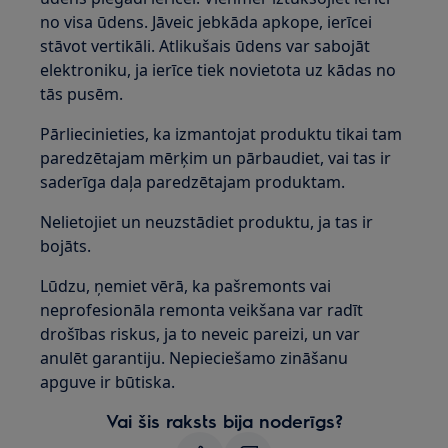
no visa ūdens. Jāveic jebkāda apkope, ierīcei
stāvot vertikāli. Atlikušais ūdens var sabojāt
elektroniku, ja ierīce tiek novietota uz kādas no
tās pusēm.
Pārliecinieties, ka izmantojat produktu tikai tam
paredzētajam mērķim un pārbaudiet, vai tas ir
saderīga daļa paredzētajam produktam.
Nelietojiet un neuzstādiet produktu, ja tas ir
bojāts.
Lūdzu, ņemiet vērā, ka pašremonts vai
neprofesionāla remonta veikšana var radīt
drošības riskus, ja to neveic pareizi, un var
anulēt garantiju. Nepieciešamo zināšanu
apguve ir būtiska.
Vai šis raksts bija noderīgs?