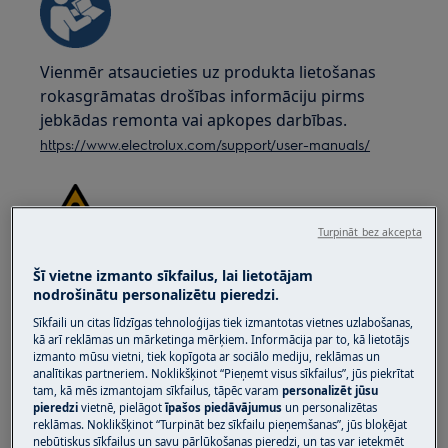
Vienmēr atsaucieties uz produkta lietošanas
rokasgrāmatas drošības informāciju pirms
jebkādas remonta vai apkopes darbības.
https://www.electrolux.com/support/user-manuals/
Turpināt bez akcepta
UZMANĪBU!
ELEKTRISKĀS TRIEKAS BĪSTAMĪBA
Šī vietne izmanto sīkfailus, lai lietotājam
nodrošinātu personalizētu pieredzi.
Pirms jebkādas remonta vai apkopes darbības
Sīkfaili un citas līdzīgas tehnoloģijas tiek izmantotas vietnes uzlabošanas,
atslēdziet ierīci un atvienojiet galveno spraudni
kā arī reklāmas un mārketinga mērķiem. Informācija par to, kā lietotājs
no kontaktligzdas.
izmanto mūsu vietni, tiek kopīgota ar sociālo mediju, reklāmas un
analītikas partneriem. Noklikšķinot “Pieņemt visus sīkfailus”, jūs piekrītat
tam, kā mēs izmantojam sīkfailus, tāpēc varam
personalizēt jūsu
pieredzi
vietnē, pielāgot
īpašos piedāvājumus
un personalizētas
reklāmas. Noklikšķinot “Turpināt bez sīkfailu pieņemšanas”, jūs bloķējat
nebūtiskus sīkfailus un savu pārlūkošanas pieredzi, un tas var ietekmēt