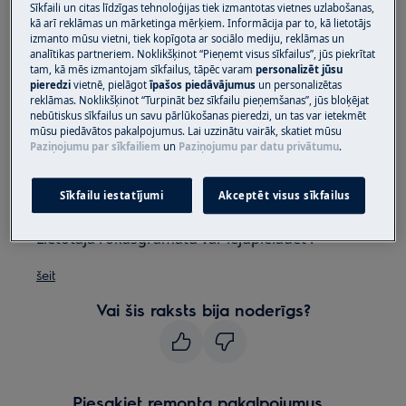
Sīkfaili un citas līdzīgas tehnoloģijas tiek izmantotas vietnes uzlabošanas,
kā arī reklāmas un mārketinga mērķiem. Informācija par to, kā lietotājs
Attiecas uz:
izmanto mūsu vietni, tiek kopīgota ar sociālo mediju, reklāmas un
analītikas partneriem. Noklikšķinot “Pieņemt visus sīkfailus”, jūs piekrītat
iebūvējama trauku mazgājamā mašīna
tam, kā mēs izmantojam sīkfailus, tāpēc varam
personalizēt jūsu
pieredzi
vietnē, pielāgot
īpašos piedāvājumus
un personalizētas
brīvstāvoša trauku mazgājamā mašīna
reklāmas. Noklikšķinot “Turpināt bez sīkfailu pieņemšanas”, jūs bloķējat
nebūtiskus sīkfailus un savu pārlūkošanas pieredzi, un tas var ietekmēt
Risinājums:
mūsu piedāvātos pakalpojumus. Lai uzzinātu vairāk, skatiet mūsu
Paziņojumu par sīkfailiem
un
Paziņojumu par datu privātumu
.
1.
Skatiet lietotāja rokasgrāmatu, lai
saņemtu sīkāku informāciju un norādījumus
Sīkfailu iestatījumi
Akceptēt visus sīkfailus
par to, kā aktivizēt un deaktivizēt signālu.
Lietotāja rokasgrāmatu var lejupielādēt .
šeit
Vai šis raksts bija noderīgs?
Piesakiet remonta pakalpojumus