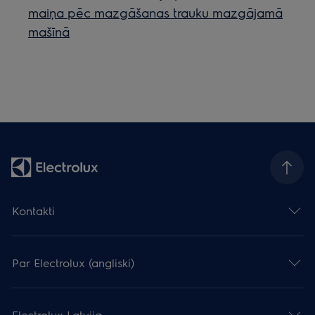
maiņa pēc mazgāšanas trauku mazgājamā
mašīnā
Kontakti
Par Electrolux (angliski)
Electrolux Latvija