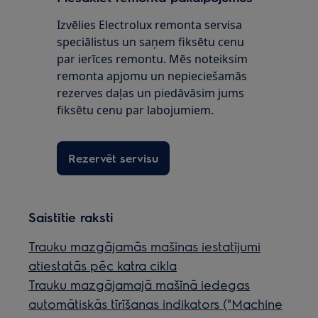
Izvēlies Electrolux remonta servisa
speciālistus un saņem fiksētu cenu
par ierīces remontu. Mēs noteiksim
remonta apjomu un nepieciešamās
rezerves daļas un piedāvāsim jums
fiksētu cenu par labojumiem.
Rezervēt servisu
Saistītie raksti
Trauku mazgājamās mašīnas iestatījumi
atiestatās pēc katra cikla
Trauku mazgājamajā mašīnā iedegas
automātiskās tīrīšanas indikators ("Machine