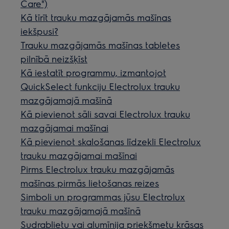
Care")
Kā tīrīt trauku mazgājamās mašīnas
iekšpusi?
Trauku mazgājamās mašīnas tabletes
pilnībā neizšķīst
Kā iestatīt programmu, izmantojot
QuickSelect funkciju Electrolux trauku
mazgājamajā mašīnā
Kā pievienot sāli savai Electrolux trauku
mazgājamai mašīnai
Kā pievienot skalošanas līdzekli Electrolux
trauku mazgājamai mašīnai
Pirms Electrolux trauku mazgājamās
mašīnas pirmās lietošanas reizes
Simboli un programmas jūsu Electrolux
trauku mazgājamajā mašīnā
Sudrablietu vai alumīnija priekšmetu krāsas