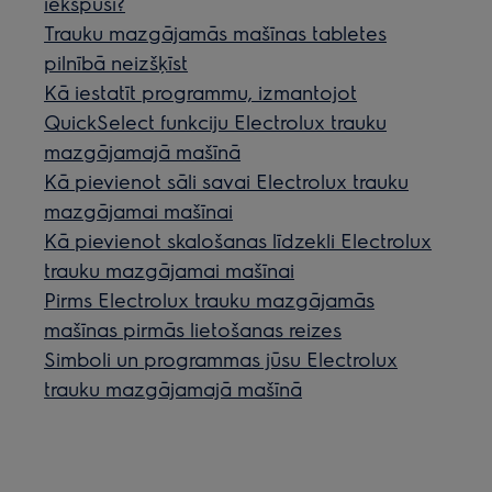
iekšpusi?
Trauku mazgājamās mašīnas tabletes
pilnībā neizšķīst
Kā iestatīt programmu, izmantojot
QuickSelect funkciju Electrolux trauku
mazgājamajā mašīnā
Kā pievienot sāli savai Electrolux trauku
mazgājamai mašīnai
Kā pievienot skalošanas līdzekli Electrolux
trauku mazgājamai mašīnai
Pirms Electrolux trauku mazgājamās
mašīnas pirmās lietošanas reizes
Simboli un programmas jūsu Electrolux
trauku mazgājamajā mašīnā