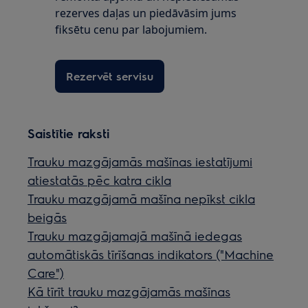
rezerves daļas un piedāvāsim jums
fiksētu cenu par labojumiem.
Rezervēt servisu
Saistītie raksti
Trauku mazgājamās mašīnas iestatījumi
atiestatās pēc katra cikla
Trauku mazgājamā mašīna nepīkst cikla
beigās
Trauku mazgājamajā mašīnā iedegas
automātiskās tīrīšanas indikators ("Machine
Care")
Kā tīrīt trauku mazgājamās mašīnas