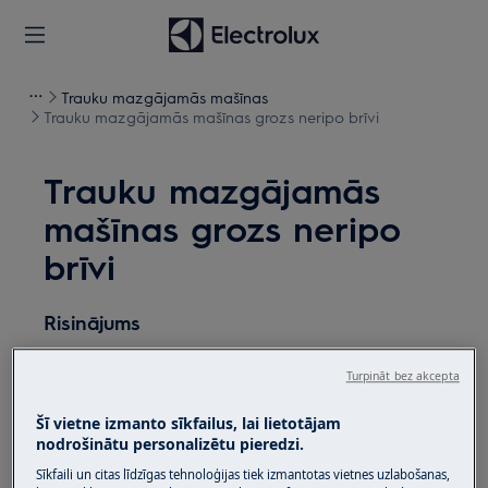
Trauku mazgājamās mašīnas
Trauku mazgājamās mašīnas grozs neripo brīvi
Trauku mazgājamās
mašīnas grozs neripo
brīvi
Risinājums
Problēma:
Turpināt bez akcepta
Trauku mazgājamās mašīnas grozs neripo
Šī vietne izmanto sīkfailus, lai lietotājam
brīvi
nodrošinātu personalizētu pieredzi.
Attiecas uz:
Sīkfaili un citas līdzīgas tehnoloģijas tiek izmantotas vietnes uzlabošanas,