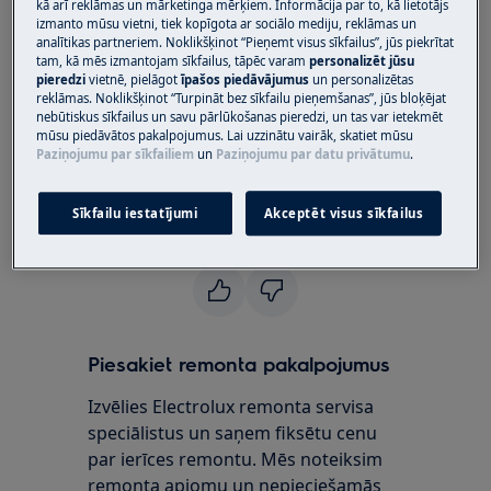
kā arī reklāmas un mārketinga mērķiem. Informācija par to, kā lietotājs
izmanto mūsu vietni, tiek kopīgota ar sociālo mediju, reklāmas un
Iebūvējama trauku mazgājamā mašīna
analītikas partneriem. Noklikšķinot “Pieņemt visus sīkfailus”, jūs piekrītat
Brīvstāvoša trauku mazgājamā mašīna
tam, kā mēs izmantojam sīkfailus, tāpēc varam
personalizēt jūsu
pieredzi
vietnē, pielāgot
īpašos piedāvājumus
un personalizētas
Risinājums:
reklāmas. Noklikšķinot “Turpināt bez sīkfailu pieņemšanas”, jūs bloķējat
nebūtiskus sīkfailus un savu pārlūkošanas pieredzi, un tas var ietekmēt
1. Sazinieties ar pilnvarotu servisa centru
mūsu piedāvātos pakalpojumus. Lai uzzinātu vairāk, skatiet mūsu
Paziņojumu par sīkfailiem
un
Paziņojumu par datu privātumu
.
Lai pasūtītu jaunas rezerves daļas, apmeklējiet
mūsu autorizēto servisa centru.
Sīkfailu iestatījumi
Akceptēt visus sīkfailus
Vai šis raksts bija noderīgs?
Piesakiet remonta pakalpojumus
Izvēlies Electrolux remonta servisa
speciālistus un saņem fiksētu cenu
par ierīces remontu. Mēs noteiksim
remonta apjomu un nepieciešamās