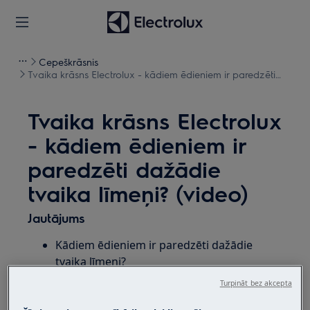
Cepeškrāsnis
Tvaika krāsns Electrolux - kādiem ēdieniem ir paredzēti
dažādie tvaika līmeņi? (video)
Tvaika krāsns Electrolux
- kādiem ēdieniem ir
paredzēti dažādie
tvaika līmeņi? (video)
Jautājums
Kādiem ēdieniem ir paredzēti dažādie
tvaika līmeņi?
Turpināt bez akcepta
Attiecas uz