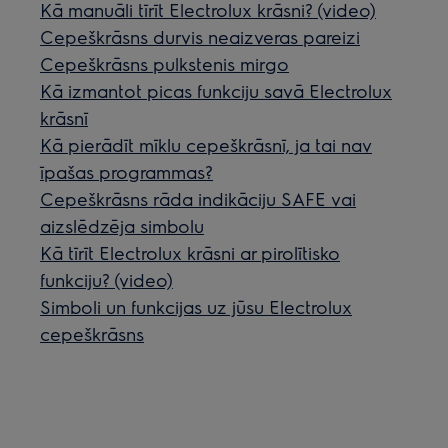
Kā manuāli tīrīt Electrolux krāsni? (video)
Cepeškrāsns durvis neaizveras pareizi
Cepeškrāsns pulkstenis mirgo
Kā izmantot picas funkciju savā Electrolux
krāsnī
Kā pierādīt mīklu cepeškrāsnī, ja tai nav
īpašas programmas?
Cepeškrāsns rāda indikāciju SAFE vai
aizslēdzēja simbolu
Kā tīrīt Electrolux krāsni ar pirolītisko
funkciju? (video)
Simboli un funkcijas uz jūsu Electrolux
cepeškrāsns