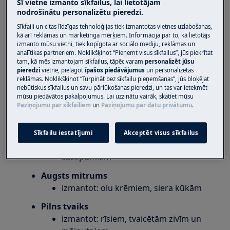
Šī vietne izmanto sīkfailus, lai lietotājam
Cepeškrāsns SteamPro
nodrošinātu personalizētu pieredzi.
Cepeškrāsns SteamBoost
Sīkfaili un citas līdzīgas tehnoloģijas tiek izmantotas vietnes uzlabošanas,
kā arī reklāmas un mārketinga mērķiem. Informācija par to, kā lietotājs
izmanto mūsu vietni, tiek kopīgota ar sociālo mediju, reklāmas un
Risinājums
analītikas partneriem. Noklikšķinot “Pieņemt visus sīkfailus”, jūs piekrītat
tam, kā mēs izmantojam sīkfailus, tāpēc varam
personalizēt jūsu
1. Ir četri dažādi tvaika līmeņi:
pieredzi
vietnē, pielāgot
īpašos piedāvājumus
un personalizētas
reklāmas. Noklikšķinot “Turpināt bez sīkfailu pieņemšanas”, jūs bloķējat
Zems mitrums
nebūtiskus sīkfailus un savu pārlūkošanas pieredzi, un tas var ietekmēt
mūsu piedāvātos pakalpojumus. Lai uzzinātu vairāk, skatiet mūsu
izmantot: steikiem, kraukšķīgai
Paziņojumu par sīkfailiem
un
Paziņojumu par datu privātumu
.
maizei
Vidējs mitrums
Sīkfailu iestatījumi
Akceptēt visus sīkfailus
izmantot: sautējumiem un
sacepumiem
Augsts mitrums
izmantot: olu krēmiem, siera kūkām
Pilns tvaiks
izmantot: rīsiem, tvaicētām zivīm un