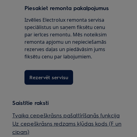
Piesakiet remonta pakalpojumus
Izvēlies Electrolux remonta servisa
speciālistus un saņem fiksētu cenu
par ierīces remontu. Mēs noteiksim
remonta apjomu un nepieciešamās
rezerves daļas un piedāvāsim jums
fiksētu cenu par labojumiem.
Rezervēt servisu
Saistītie raksti
Tvaika cepeškrāsns pašattīrīšanās funkcija
Uz cepeškrāsns redzams kļūdas kods (F un
cipars)