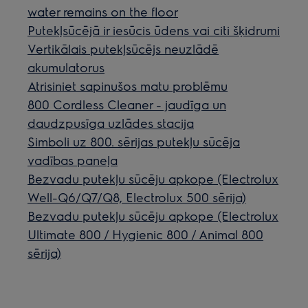
water remains on the floor
Putekļsūcējā ir iesūcis ūdens vai citi šķidrumi
Vertikālais putekļsūcējs neuzlādē
akumulatorus
Atrisiniet sapinušos matu problēmu
800 Cordless Cleaner - jaudīga un
daudzpusīga uzlādes stacija
Simboli uz 800. sērijas putekļu sūcēja
vadības paneļa
Bezvadu putekļu sūcēju apkope (Electrolux
Well-Q6/Q7/Q8, Electrolux 500 sērija)
Bezvadu putekļu sūcēju apkope (Electrolux
Ultimate 800 / Hygienic 800 / Animal 800
sērija)