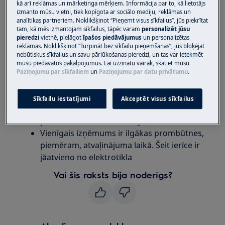
kā arī reklāmas un mārketinga mērķiem. Informācija par to, kā lietotājs
Vai bezvadu putekļu sūcējs ir jātur
izmanto mūsu vietni, tiek kopīgota ar sociālo mediju, reklāmas un
pieslēgts, lai uzlādētu?
analītikas partneriem. Noklikšķinot “Pieņemt visus sīkfailus”, jūs piekrītat
tam, kā mēs izmantojam sīkfailus, tāpēc varam
personalizēt jūsu
pieredzi
vietnē, pielāgot
īpašos piedāvājumus
un personalizētas
Attiecas uz
reklāmas. Noklikšķinot “Turpināt bez sīkfailu pieņemšanas”, jūs bloķējat
nebūtiskus sīkfailus un savu pārlūkošanas pieredzi, un tas var ietekmēt
visi bezvadu putekļsūcēji
mūsu piedāvātos pakalpojumus. Lai uzzinātu vairāk, skatiet mūsu
Paziņojumu par sīkfailiem
un
Paziņojumu par datu privātumu
.
Risinājums
Sīkfailu iestatījumi
Akceptēt visus sīkfailus
Bezvada putekļsūcējam vienmēr jābūt
pievienotam uzlādes stacijai.
Vienīgais izņēmums ir ilgākas prombūtnes,
piemēram, atvaļinājuma laikā. Šeit ierīce ir
jāatvieno no elektrotīkla
Vai šis raksts bija noderīgs?