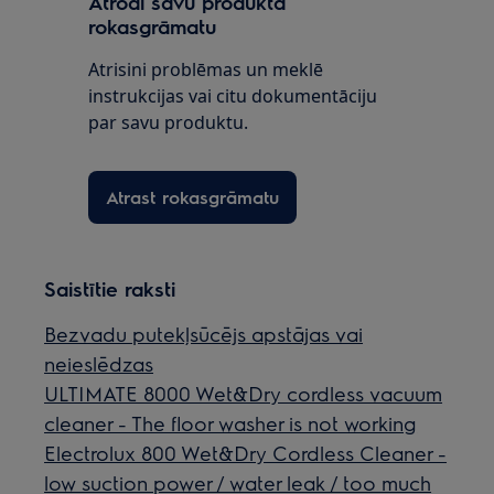
Atrodi savu produkta
rokasgrāmatu
Atrisini problēmas un meklē
instrukcijas vai citu dokumentāciju
par savu produktu.
Atrast rokasgrāmatu
Saistītie raksti
Bezvadu putekļsūcējs apstājas vai
neieslēdzas
ULTIMATE 8000 Wet&Dry cordless vacuum
cleaner - The floor washer is not working
Electrolux 800 Wet&Dry Cordless Cleaner -
low suction power / water leak / too much