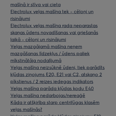
mašīnā ir stīva vai cieta
Electrolux veļas mašīna tek – cēloņi un
risinājumi
Electrolux veļas mašīna rada neparastas
skaņas ūdens novadīšanas vai griešanās
laikā – cēloņi un risinājumi
Veļas mazgājamā mašīna neņem
mazgāšanas līdzekļus / ūdens paliek
mīkstinātāja nodalījumā
Veļas mašīna neizsūknē ūdeni, tiek parādīts
kļūdas ziņojums E20, E21 vai C2, atskaņo 2
pīkstienus / 2 reizes iedegas indikators
Veļas mašīna parāda kļūdas kodu E40
Veļas mašīna nedarbojas/nereaģē
Kāda ir atšķirība starp centrifūgas klasēm
veļas mašīnās?