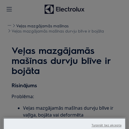
Veļas mazgājamās mašīnas
Veļas mazgājamās mašīnas durvju blīve ir bojāta
Veļas mazgājamās
mašīnas durvju blīve ir
bojāta
Risinājums
Problēma:
Veļas mazgājamās mašīnas durvju blīve ir
vaļīga, bojāta vai deformēta
Attiecas uz:
Turpināt bez akcepta