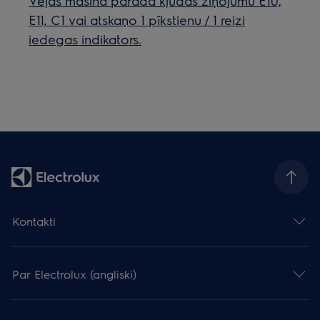
Veļas mašīna parāda kļūdas ziņojumu E10,
E11, C1 vai atskaņo 1 pīkstienu / 1 reizi
iedegas indikators.
Kontakti
Par Electrolux (angliski)