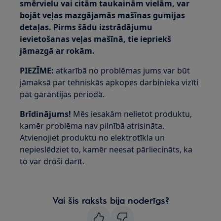
smērvielu vai citām taukainām vielām, var
bojāt veļas mazgājamās mašīnas gumijas
detaļas. Pirms šādu izstrādājumu
ievietošanas veļas mašīnā, tie iepriekš
jāmazgā ar rokām.
PIEZĪME:
atkarībā no problēmas jums var būt
jāmaksā par tehniskās apkopes darbinieka vizīti
pat garantijas periodā.
Brīdinājums!
Mēs iesakām nelietot produktu,
kamēr problēma nav pilnībā atrisināta.
Atvienojiet produktu no elektrotīkla un
nepieslēdziet to, kamēr neesat pārliecināts, ka
to var droši darīt.
Vai šis raksts bija noderīgs?