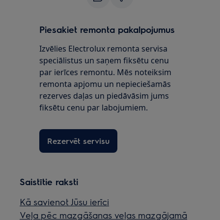
Piesakiet remonta pakalpojumus
Izvēlies Electrolux remonta servisa
speciālistus un saņem fiksētu cenu
par ierīces remontu. Mēs noteiksim
remonta apjomu un nepieciešamās
rezerves daļas un piedāvāsim jums
fiksētu cenu par labojumiem.
Rezervēt servisu
Saistītie raksti
Kā savienot Jūsu ierīci
Veļa pēc mazgāšanas veļas mazgājamā