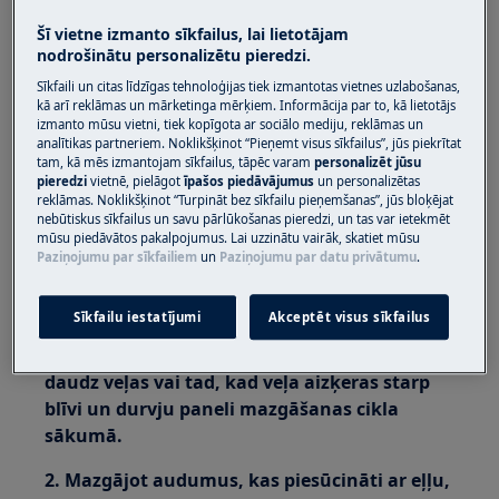
veļas mazgājamā mašīna ar priekšējo ielādi
Šī vietne izmanto sīkfailus, lai lietotājam
nodrošinātu personalizētu pieredzi.
(iebūvēta vai brīvstāvoša)
Sīkfaili un citas līdzīgas tehnoloģijas tiek izmantotas vietnes uzlabošanas,
Risinājums:
kā arī reklāmas un mārketinga mērķiem. Informācija par to, kā lietotājs
izmanto mūsu vietni, tiek kopīgota ar sociālo mediju, reklāmas un
1. Sazinieties ar pilnvarotu servisa centru
analītikas partneriem. Noklikšķinot “Pieņemt visus sīkfailus”, jūs piekrītat
tam, kā mēs izmantojam sīkfailus, tāpēc varam
personalizēt jūsu
pieredzi
vietnē, pielāgot
īpašos piedāvājumus
un personalizētas
Ja durvju blīve ir vaļīga, bojāta vai deformēta,
reklāmas. Noklikšķinot “Turpināt bez sīkfailu pieņemšanas”, jūs bloķējat
mēs iesakām pieteikt tehniskās apkopes
nebūtiskus sīkfailus un savu pārlūkošanas pieredzi, un tas var ietekmēt
darbinieka vizīti, lai nomainītu blīvi.
mūsu piedāvātos pakalpojumus. Lai uzzinātu vairāk, skatiet mūsu
Paziņojumu par sīkfailiem
un
Paziņojumu par datu privātumu
.
Cēlonis
Sīkfailu iestatījumi
Akceptēt visus sīkfailus
1. Veļas mazgājamās mašīnas durvju blīves
bojājumi parasti rodas, mazgājot pārāk
daudz veļas vai tad, kad veļa aizķeras starp
blīvi un durvju paneli mazgāšanas cikla
sākumā.
2. Mazgājot audumus, kas piesūcināti ar eļļu,