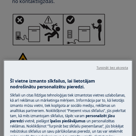
no kontaktligzdas.
Turpināt bez akcepta
UZMANĪBU!
TRAUMU RISKS
Šī vietne izmanto sīkfailus, lai lietotājam
nodrošinātu personalizētu pieredzi.
Sīkfaili un citas līdzīgas tehnoloģijas tiek izmantotas vietnes uzlabošanas,
kā arī reklāmas un mārketinga mērķiem. Informācija par to, kā lietotājs
izmanto mūsu vietni, tiek kopīgota ar sociālo mediju, reklāmas un
analītikas partneriem. Noklikšķinot “Pieņemt visus sīkfailus”, jūs piekrītat
tam, kā mēs izmantojam sīkfailus, tāpēc varam
personalizēt jūsu
Vienmēr esiet uzmanīgi, pārvietojot tehniku.
pieredzi
vietnē, pielāgot
īpašos piedāvājumus
un personalizētas
Smagu tehniku drošāk ir pārvietot diviem
reklāmas. Noklikšķinot “Turpināt bez sīkfailu pieņemšanas”, jūs bloķējat
nebūtiskus sīkfailus un savu pārlūkošanas pieredzi, un tas var ietekmēt
cilvēkiem. Vienmēr lietojiet drošības cimdus un