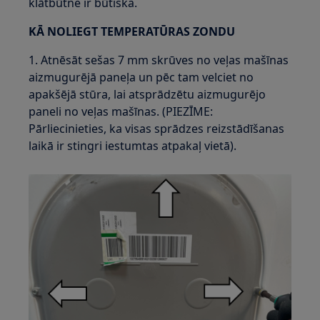
klātbūtne ir būtiska.
KĀ NOLIEGT TEMPERATŪRAS ZONDU
1. Atnēsāt sešas 7 mm skrūves no veļas mašīnas
aizmugurējā paneļa un pēc tam velciet no
apakšējā stūra, lai atsprādzētu aizmugurējo
paneli no veļas mašīnas. (PIEZĪME:
Pārliecinieties, ka visas sprādzes reizstādīšanas
laikā ir stingri iestumtas atpakaļ vietā).