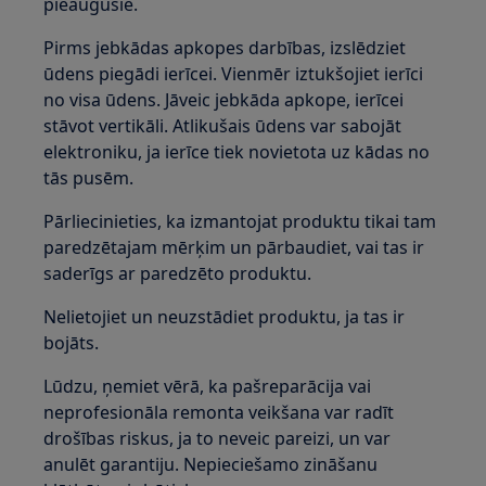
pieaugušie.
Pirms jebkādas apkopes darbības, izslēdziet
ūdens piegādi ierīcei. Vienmēr iztukšojiet ierīci
no visa ūdens. Jāveic jebkāda apkope, ierīcei
stāvot vertikāli. Atlikušais ūdens var sabojāt
elektroniku, ja ierīce tiek novietota uz kādas no
tās pusēm.
Pārliecinieties, ka izmantojat produktu tikai tam
paredzētajam mērķim un pārbaudiet, vai tas ir
saderīgs ar paredzēto produktu.
Nelietojiet un neuzstādiet produktu, ja tas ir
bojāts.
Lūdzu, ņemiet vērā, ka pašreparācija vai
neprofesionāla remonta veikšana var radīt
drošības riskus, ja to neveic pareizi, un var
anulēt garantiju. Nepieciešamo zināšanu