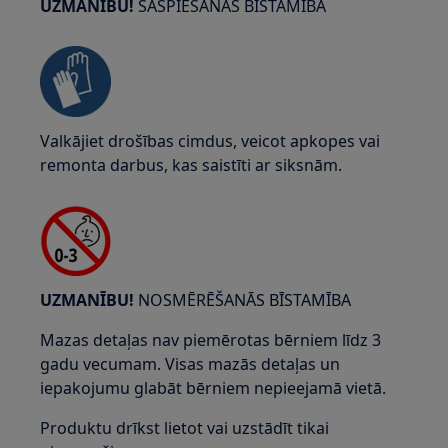
UZMANĪBU!
SASPIEŠANAS BĪSTAMĪBA
Valkājiet drošības cimdus, veicot apkopes vai
remonta darbus, kas saistīti ar siksnām.
UZMANĪBU!
NOSMĒRĒŠANĀS BĪSTAMĪBA
Mazas detaļas nav piemērotas bērniem līdz 3
gadu vecumam. Visas mazās detaļas un
iepakojumu glabāt bērniem nepieejamā vietā.
Produktu drīkst lietot vai uzstādīt tikai