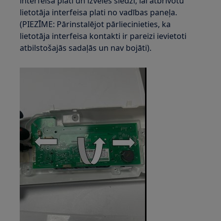
interfeisa plati un izvēles slēdzi, lai atbrīvotu
lietotāja interfeisa plati no vadības paneļa.
(PIEZĪME: Pārinstalējot pārliecinieties, ka
lietotāja interfeisa kontakti ir pareizi ievietoti
atbilstošajās sadaļās un nav bojāti).