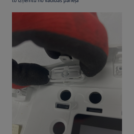
to izņemtu no vadības paneļa