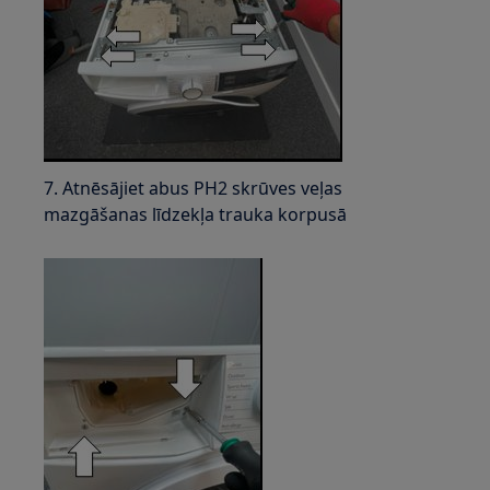
7. Atnēsājiet abus PH2 skrūves veļas
mazgāšanas līdzekļa trauka korpusā