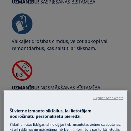
UZMANĪBU!
SASPIEŠANAS BĪSTAMĪBA
Valkājiet drošības cimdus, veicot apkopi vai
remontdarbus, kas saistīti ar siksnām.
UZMANĪBU!
NOSMĀKŠANAS BĪSTAMĪBA
Turpināt bez akcepta
Sīkas detaļas nav piemērotas bērniem līdz 3
gadu vecumam. Visas sīkas detaļas un
Šī vietne izmanto sīkfailus, lai lietotājam
iepakojumu glabāt bērniem nepieejamā vietā.
nodrošinātu personalizētu pieredzi.
Produktu drīkst lietot vai uzstādīt tikai
Sīkfaili un citas līdzīgas tehnoloģijas tiek izmantotas vietnes uzlabošanas,
kā arī reklāmas un mārketinga mērķiem. Informācija par to, kā lietotājs