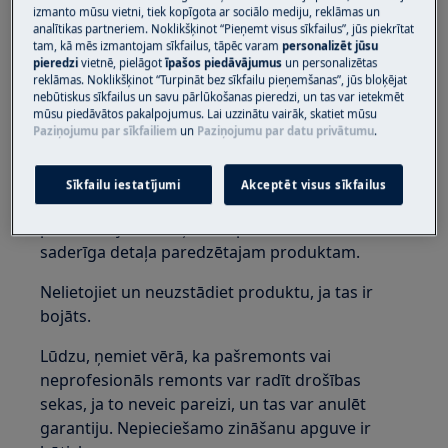
pieaugušie.
izmanto mūsu vietni, tiek kopīgota ar sociālo mediju, reklāmas un
analītikas partneriem. Noklikšķinot “Pieņemt visus sīkfailus”, jūs piekrītat
Pirms jebkādas apkopes darbības, izslēdziet
tam, kā mēs izmantojam sīkfailus, tāpēc varam
personalizēt jūsu
pieredzi
vietnē, pielāgot
īpašos piedāvājumus
un personalizētas
ūdens piegādi ierīcei. Vienmēr iztukšojiet ierīci
reklāmas. Noklikšķinot “Turpināt bez sīkfailu pieņemšanas”, jūs bloķējat
no visa ūdens. Jāveic apkope, ierīcei stāvot
nebūtiskus sīkfailus un savu pārlūkošanas pieredzi, un tas var ietekmēt
vertikāli. Atlikušais ūdens var sabojāt
mūsu piedāvātos pakalpojumus. Lai uzzinātu vairāk, skatiet mūsu
Paziņojumu par sīkfailiem
un
Paziņojumu par datu privātumu
.
elektroniku, ja ierīce tiek novietota uz kādas no
tās pusēm.
Sīkfailu iestatījumi
Akceptēt visus sīkfailus
Pārliecinieties, ka izmantojat produktu tikai tam
paredzētajam mērķim un pārbaudiet, vai tas ir
saderīga detaļa paredzētajam produktam.
Nelietojiet un neuzstādiet produktu, ja tas ir
bojāts.
Lūdzu, ņemiet vērā, ka pašremonts vai
neprofesionāls remonts var radīt drošības
sekas, ja to neveic pareizi, un tas var anulēt
garantiju. Nepieciešamo zināšanu apguve ir