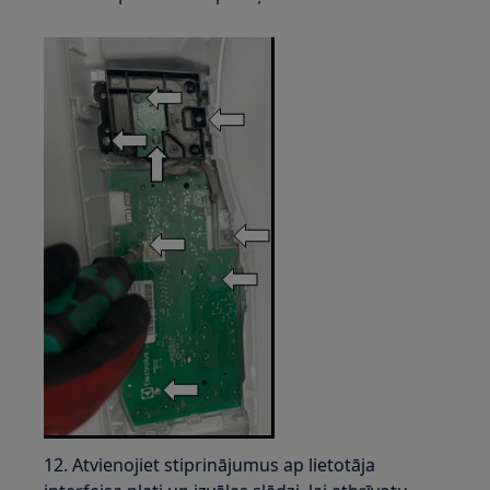
12. Atvienojiet stiprinājumus ap lietotāja