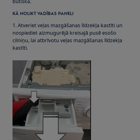
būtiska.
KĀ NOLIKT VADĪBAS PANELI
1. Atveriet veļas mazgāšanas līdzekļa kastīti un
nospiediet aizmugurējā kreisajā pusē esošo
cilniņu, lai atbrīvotu veļas mazgāšanas līdzekļa
kastīti.