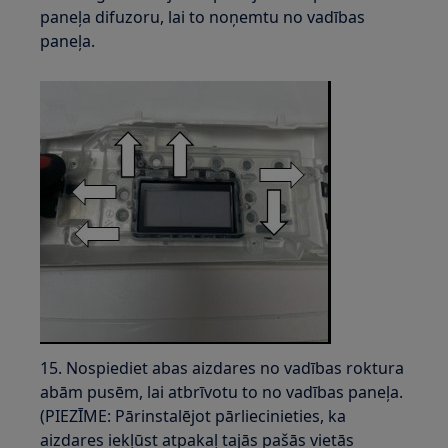
paneļa difuzoru, lai to noņemtu no vadības
paneļa.
15. Nospiediet abas aizdares no vadības roktura
abām pusēm, lai atbrīvotu to no vadības paneļa.
(PIEZĪME: Pārinstalējot pārliecinieties, ka
aizdares iekļūst atpakaļ tajās pašās vietās