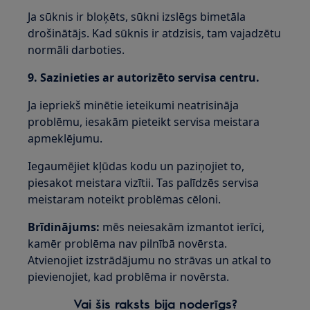
Ja sūknis ir bloķēts, sūkni izslēgs bimetāla
drošinātājs. Kad sūknis ir atdzisis, tam vajadzētu
normāli darboties.
9. Sazinieties ar autorizēto servisa centru.
Ja iepriekš minētie ieteikumi neatrisināja
problēmu, iesakām pieteikt servisa meistara
apmeklējumu.
Iegaumējiet kļūdas kodu un paziņojiet to,
piesakot meistara vizītii. Tas palīdzēs servisa
meistaram noteikt problēmas cēloni.
Brīdinājums:
mēs neiesakām izmantot ierīci,
kamēr problēma nav pilnībā novērsta.
Atvienojiet izstrādājumu no strāvas un atkal to
pievienojiet, kad problēma ir novērsta.
Vai šis raksts bija noderīgs?