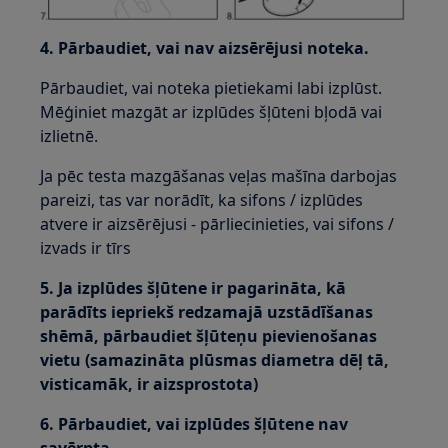
4. Pārbaudiet, vai nav aizsērējusi noteka.
Pārbaudiet, vai noteka pietiekami labi izplūst.
Mēģiniet mazgāt ar izplūdes šļūteni bļodā vai
izlietnē.
Ja pēc testa mazgāšanas veļas mašīna darbojas
pareizi, tas var norādīt, ka sifons / izplūdes
atvere ir aizsērējusi - pārliecinieties, vai sifons /
izvads ir tīrs
5. Ja izplūdes šļūtene ir pagarināta, kā
parādīts iepriekš redzamajā uzstādīšanas
shēmā, pārbaudiet šļūteņu pievienošanas
vietu (samazināta plūsmas diametra dēļ tā,
visticamāk, ir aizsprostota)
6. Pārbaudiet, vai izplūdes šļūtene nav