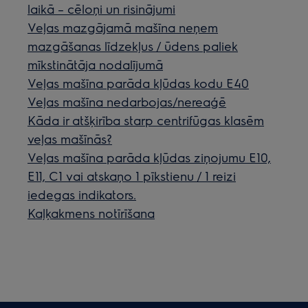
laikā – cēloņi un risinājumi
Veļas mazgājamā mašīna neņem
mazgāšanas līdzekļus / ūdens paliek
mīkstinātāja nodalījumā
Veļas mašīna parāda kļūdas kodu E40
Veļas mašīna nedarbojas/nereaģē
Kāda ir atšķirība starp centrifūgas klasēm
veļas mašīnās?
Veļas mašīna parāda kļūdas ziņojumu E10,
E11, C1 vai atskaņo 1 pīkstienu / 1 reizi
iedegas indikators.
Kaļķakmens notīrīšana