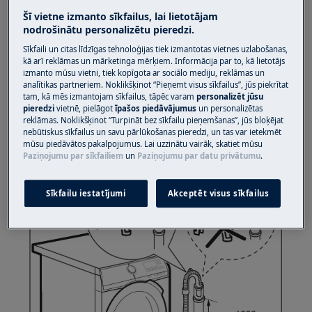
Izplūdes šļūtenei kanalizācijas caurumā
Šī vietne izmanto sīkfailus, lai lietotājam
vajadzētu ieiet ne vairāk kā 10 cm.
nodrošinātu personalizētu pieredzi.
Sīkfaili un citas līdzīgas tehnoloģijas tiek izmantotas vietnes uzlabošanas,
Skatiet uzstādīšanas instrukcijas lietotāja
kā arī reklāmas un mārketinga mērķiem. Informācija par to, kā lietotājs
rokasgrāmatā vai atsevišķā uzstādīšanas
izmanto mūsu vietni, tiek kopīgota ar sociālo mediju, reklāmas un
grāmatiņā, kas piegādāta kopā ar ierīci.
analītikas partneriem. Noklikšķinot “Pieņemt visus sīkfailus”, jūs piekrītat
tam, kā mēs izmantojam sīkfailus, tāpēc varam
personalizēt jūsu
Lejupielādējiet .
pieredzi
vietnē, pielāgot
īpašos piedāvājumus
un personalizētas
reklāmas. Noklikšķinot “Turpināt bez sīkfailu pieņemšanas”, jūs bloķējat
lietotāja rokasgrāmatu
nebūtiskus sīkfailus un savu pārlūkošanas pieredzi, un tas var ietekmēt
mūsu piedāvātos pakalpojumus. Lai uzzinātu vairāk, skatiet mūsu
Paziņojumu par sīkfailiem
un
Paziņojumu par datu privātumu
.
Sīkfailu iestatījumi
Akceptēt visus sīkfailus