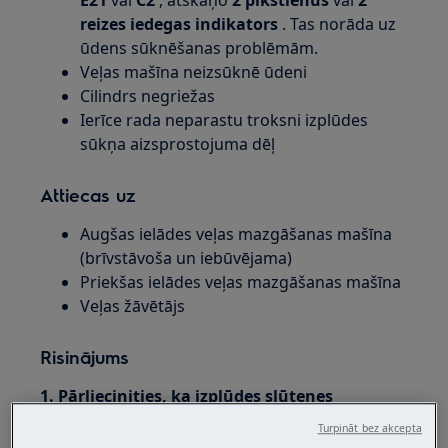
E21
vai
C2
, atskaņo
2 pīkstienus
vai
2
reizes iedegas indikators
. Tas norāda uz
ūdens sūknēšanas problēmām.
Veļas mašīna neizsūknē ūdeni
Cilindrs negriežas
Ierīce rada neparastu troksni izplūdes
sūkņa aizsprostojuma dēļ
Attiecas uz
Augšas ielādes veļas mazgāšanas mašīna
(brīvstāvoša un iebūvējama)
Priekšas ielādes veļas mazgāšanas mašīna
Veļas žāvētājs
Risinājums
1. Pārliecinities, ka izplūdes sļūtenes
pieslēgums ir pareizs.
Turpināt bez akcepta