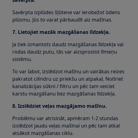
savērpta.
Savērpta izplūdes šļūtene var ierobežot ūdens
plūsmu. Jūs to varat pārbaudīt aiz mašīnas.
7. Lietojiet mazāk mazgāšanas līdzekļa.
Ja tiek izmantots daudz mazgāšanas līdzekļa vai
rodas daudz putu, tās var aizsprostot līmeņu
sistēmu.
To var labot, izslēdzot mašīnu un vairākas reizes
pakratot cilindru uz priekšu un atpakaļ. Notīriet
kanalizācijas sūkni / filtru un pēc tam veiciet
karstu mazgāšanu bez mazgāšanas līdzekļa.
8. Izslēdziet veļas mazgājamo mašīnu.
Problēmu var atrisināt, apmēram 1-2 stundas
izslēdzot jaudu veļas mašīnai un pēc tam atkal
atsākot mazgāšanas ciklu.