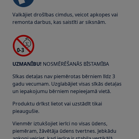
Valkājiet drošības cimdus, veicot apkopes vai
remonta darbus, kas saistīti ar siksnām.
UZMANĪBU!
NOSMĒRĒŠANĀS BĪSTAMĪBA
Sīkas detaļas nav piemērotas bērniem līdz 3
gadu vecumam. Uzglabājiet visas sīkās detaļas
un iepakojumu bērniem nepieejamā vietā.
Produktu drīkst lietot vai uzstādīt tikai
pieaugušie.
Vienmēr iztukšojiet ierīci no visas ūdens,
piemēram, žāvētāja ūdens tvertnes. Jebkādu
apkopi veiciet, kad ierīce ir stabila vertikālā