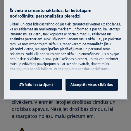
Šī vietne izmanto sīkfailus, lai lietotājam
nodrošinātu personalizētu pieredzi.
Sīkfaili un citas līdzīgas tehnoloģijas tiek izmantotas vietnes uzlabošanas,
kā arī reklāmas un mārketinga mērķiem. Informācija par to, kā lietotājs
izmanto mūsu vietni, tiek kopīgota ar sociālo mediju, reklāmas un
analītikas partneriem. Noklikšķinot “Pieņemt visus sīkfailus”, jūs piekrītat
tam, kā mēs izmantojam sīkfailus, tāpēc varam
personalizēt jūsu
UZMANĪBU!
TRAUMU RISKS
pieredzi
vietnē, pielāgot
īpašos piedāvājumus
un personalizētas
reklāmas. Noklikšķinot “Turpināt bez sīkfailu pieņemšanas”, jūs bloķējat
nebūtiskus sīkfailus un savu pārlūkošanas pieredzi, un tas var ietekmēt
mūsu piedāvātos pakalpojumus. Lai uzzinātu vairāk, skatiet mūsu
Paziņojumu par sīkfailiem
un
Paziņojumu par datu privātumu
.
Sīkfailu iestatījumi
Akceptēt visus sīkfailus
Vienmēr esiet uzmanīgi, pārvietojot tehniku.
Smagu tehniku drošāk ir pārvietot diviem
cilvēkiem. Vienmēr lietojiet drošības cimdus un
drošības apavus. Nēsājiet drošības cimdus, lai
aizsargātos no asu malu griezumiem.