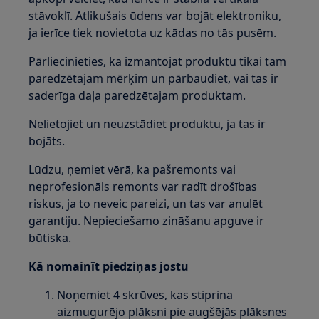
stāvoklī. Atlikušais ūdens var bojāt elektroniku,
ja ierīce tiek novietota uz kādas no tās pusēm.
Pārliecinieties, ka izmantojat produktu tikai tam
paredzētajam mērķim un pārbaudiet, vai tas ir
saderīga daļa paredzētajam produktam.
Nelietojiet un neuzstādiet produktu, ja tas ir
bojāts.
Lūdzu, ņemiet vērā, ka pašremonts vai
neprofesionāls remonts var radīt drošības
riskus, ja to neveic pareizi, un tas var anulēt
garantiju. Nepieciešamo zināšanu apguve ir
būtiska.
Kā nomainīt piedziņas jostu
Noņemiet 4 skrūves, kas stiprina
aizmugurējo plāksni pie augšējās plāksnes