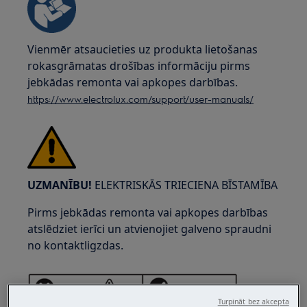
Vienmēr atsaucieties uz produkta lietošanas
rokasgrāmatas drošības informāciju pirms
jebkādas remonta vai apkopes darbības.
https://www.electrolux.com/support/user-manuals/
UZMANĪBU!
ELEKTRISKĀS TRIECIENA BĪSTAMĪBA
Pirms jebkādas remonta vai apkopes darbības
atslēdziet ierīci un atvienojiet galveno spraudni
no kontaktligzdas.
Turpināt bez akcepta