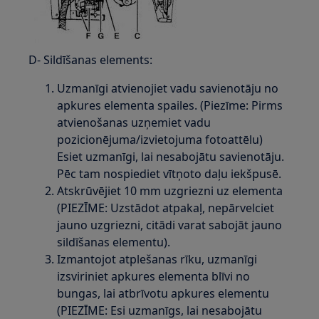
D- Sildīšanas elements:
Uzmanīgi atvienojiet vadu savienotāju no
apkures elementa spailes. (Piezīme: Pirms
atvienošanas uzņemiet vadu
pozicionējuma/izvietojuma fotoattēlu)
Esiet uzmanīgi, lai nesabojātu savienotāju.
Pēc tam nospiediet vītņoto daļu iekšpusē.
Atskrūvējiet 10 mm uzgriezni uz elementa
(PIEZĪME: Uzstādot atpakaļ, nepārvelciet
jauno uzgriezni, citādi varat sabojāt jauno
sildīšanas elementu).
Izmantojot atplešanas rīku, uzmanīgi
izsviriniet apkures elementa blīvi no
bungas, lai atbrīvotu apkures elementu
(PIEZĪME: Esi uzmanīgs, lai nesabojātu