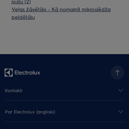
jostu (2)
Veļas žāvētājs - Kā nomainīt mikroslēdža
peldētāju
Kontakti
Par Electrolux (angliski)