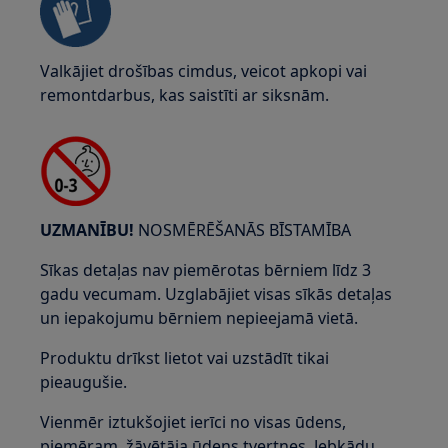
Valkājiet drošības cimdus, veicot apkopi vai
remontdarbus, kas saistīti ar siksnām.
UZMANĪBU!
NOSMĒRĒŠANĀS BĪSTAMĪBA
Sīkas detaļas nav piemērotas bērniem līdz 3
gadu vecumam. Uzglabājiet visas sīkās detaļas
un iepakojumu bērniem nepieejamā vietā.
Produktu drīkst lietot vai uzstādīt tikai
pieaugušie.
Vienmēr iztukšojiet ierīci no visas ūdens,
piemēram, žāvētāja ūdens tvertnes. Jebkādu