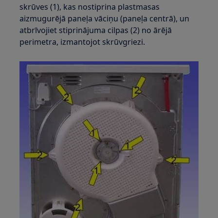
skrūves (1), kas nostiprina plastmasas
aizmugurējā paneļa vāciņu (paneļa centrā), un
atbrīvojiet stiprinājuma cilpas (2) no ārējā
perimetra, izmantojot skrūvgriezi.