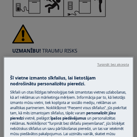
UZMANĪBU!
TRAUMU RISKS
Turpināt bez akcepta
Šī vietne izmanto sīkfailus, lai lietotājam
nodrošinātu personalizētu pieredzi.
Vienmēr esiet uzmanīgi, pārvietojot sadzīves
Sīkfaili un citas līdzīgas tehnoloģijas tiek izmantotas vietnes uzlabošanas,
kā arī reklāmas un mārketinga mērķiem. Informācija par to, kā lietotājs
tehniku. Smagu tehniku drošāk ir pārvietot
izmanto mūsu vietni, tiek kopīgota ar sociālo mediju, reklāmas un
diviem cilvēkiem. Vienmēr lietojiet drošības
analītikas partneriem. Noklikšķinot “Pieņemt visus sīkfailus”, jūs piekrītat
cimdus un drošības apavus. Nēsājiet drošības
tam, kā mēs izmantojam sīkfailus, tāpēc varam
personalizēt jūsu
pieredzi
vietnē, pielāgot
īpašos piedāvājumus
un personalizētas
cimdus, lai aizsargātos no griezumiem, ko var
reklāmas. Noklikšķinot “Turpināt bez sīkfailu pieņemšanas”, jūs bloķējat
izraisīt asas malas.
nebūtiskus sīkfailus un savu pārlūkošanas pieredzi, un tas var ietekmēt
mūsu piedāvātos pakalpojumus. Lai uzzinātu vairāk, skatiet mūsu