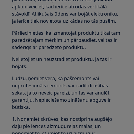
apkopi veiciet, kad ierīce atrodas vertikālā
stāvoklī. Atlikušais ūdens var bojāt elektroniku,
ja ierīce tiek novietota uz kādas no tās pusēm.
Pārliecinieties, ka izmantojat produktu tikai tam
paredzētajam mērķim un pārbaudiet, vai tas ir
saderīgs ar paredzēto produktu.
Nelietojiet un neuzstādiet produktu, ja tas ir
bojāts.
Lūdzu, ņemiet vērā, ka pašremonts vai
neprofesionāls remonts var radīt drošības
sekas, ja to neveic pareizi, un tas var anulēt
garantiju. Nepieciešamo zināšanu apguve ir
būtiska.
1. Noņemiet skrūves, kas nostiprina augšējo
daļu pie ierīces aizmugurējās malas, un
noņemiet to, stumjot to uz aizmuguri