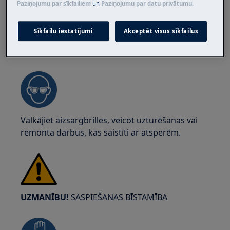
Paziņojumu par sīkfailiem
un
Paziņojumu par datu privātumu
.
Sīkfailu iestatījumi
Akceptēt visus sīkfailus
UZMANĪBU!
ACU TRAUMU RISKS
Valkājiet aizsargbrilles, veicot uzturēšanas vai
remonta darbus, kas saistīti ar atsperēm.
UZMANĪBU!
SASPIEŠANAS BĪSTAMĪBA