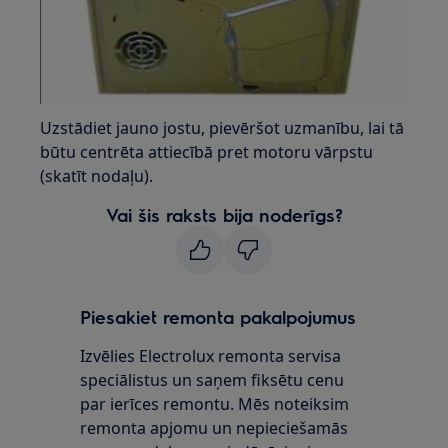
Uzstādiet jauno jostu, pievēršot uzmanību, lai tā
būtu centrēta attiecībā pret motoru vārpstu
(skatīt nodaļu).
Vai šis raksts bija noderīgs?
Piesakiet remonta pakalpojumus
Izvēlies Electrolux remonta servisa
speciālistus un saņem fiksētu cenu
par ierīces remontu. Mēs noteiksim
remonta apjomu un nepieciešamās