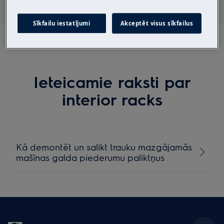
Sīkfailu iestatījumi
Akceptēt visus sīkfailus
Ieteicamie raksti par
interior racks
Kā demontēt un salikt trauku mazgājamās
mašīnas galda piederumu paliktņus