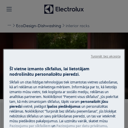
EcoDesign-Dishwashing
interior racks
Turpināt bez akcepta
Atbalsts interior racks
Šī vietne izmanto sīkfailus, lai lietotājam
nodrošinātu personalizētu pieredzi.
Sīkfaili un citas līdzīgas tehnoloģijas tiek izmantotas vietnes uzlabošanas,
kā arī reklāmas un mārketinga mērķiem. Informācija par to, kā lietotājs
izmanto mūsu vietni, tiek kopīgota ar sociālo mediju, reklāmas un
analītikas partneriem. Noklikšķinot “Pieņemt visus sīkfailus”, jūs piekrītat
tam, kā mēs izmantojam sīkfailus, tāpēc varam
personalizēt jūsu
pieredzi
vietnē, pielāgot
īpašos piedāvājumus
un personalizētas
Meklēt mūsu atbalsta rakstos
reklāmas. Noklikšķinot “Turpināt bez sīkfailu pieņemšanas”, jūs bloķējat
nebūtiskus sīkfailus un savu pārlūkošanas pieredzi, un tas var ietekmēt
mūsu piedāvātos pakalpojumus. Lai uzzinātu vairāk, skatiet mūsu
Paziņojumu par sīkfailiem
un
Paziņojumu par datu privātumu
.