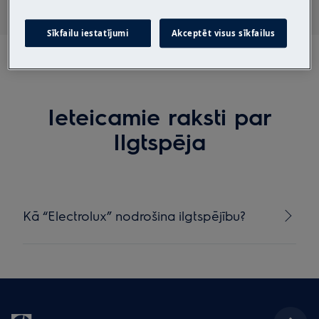
Sīkfailu iestatījumi
Akceptēt visus sīkfailus
Ieteicamie raksti par
Ilgtspēja
Kā “Electrolux” nodrošina ilgtspējību?