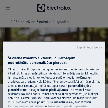
Pērkot tieši no Electrolux
Ilgtspēja
Turpināt bez akcepta
Atbalsts Ilgtspēja
Šī vietne izmanto sīkfailus, lai lietotājam
nodrošinātu personalizētu pieredzi.
Sīkfaili un citas līdzīgas tehnoloģijas tiek izmantotas vietnes uzlabošanas,
kā arī reklāmas un mārketinga mērķiem. Informācija par to, kā lietotājs
izmanto mūsu vietni, tiek kopīgota ar sociālo mediju, reklāmas un
analītikas partneriem. Noklikšķinot “Pieņemt visus sīkfailus”, jūs piekrītat
tam, kā mēs izmantojam sīkfailus, tāpēc varam
personalizēt jūsu
pieredzi
vietnē, pielāgot
īpašos piedāvājumus
un personalizētas
reklāmas. Noklikšķinot “Turpināt bez sīkfailu pieņemšanas”, jūs bloķējat
Meklēt mūsu atbalsta rakstos
nebūtiskus sīkfailus un savu pārlūkošanas pieredzi, un tas var ietekmēt
mūsu piedāvātos pakalpojumus. Lai uzzinātu vairāk, skatiet mūsu
Paziņojumu par sīkfailiem
un
Paziņojumu par datu privātumu
.