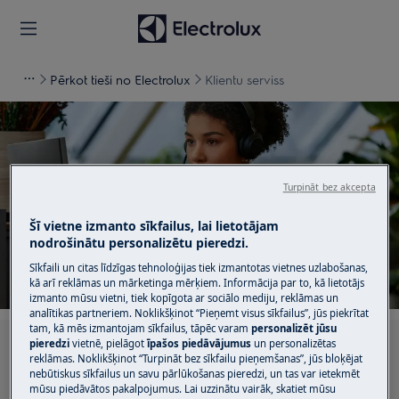
Pērkot tieši no Electrolux
Klientu serviss
Turpināt bez akcepta
Atbalsts Klientu serviss
Šī vietne izmanto sīkfailus, lai lietotājam
nodrošinātu personalizētu pieredzi.
Sīkfaili un citas līdzīgas tehnoloģijas tiek izmantotas vietnes uzlabošanas,
kā arī reklāmas un mārketinga mērķiem. Informācija par to, kā lietotājs
izmanto mūsu vietni, tiek kopīgota ar sociālo mediju, reklāmas un
analītikas partneriem. Noklikšķinot “Pieņemt visus sīkfailus”, jūs piekrītat
tam, kā mēs izmantojam sīkfailus, tāpēc varam
personalizēt jūsu
pieredzi
vietnē, pielāgot
īpašos piedāvājumus
un personalizētas
Meklēt mūsu atbalsta rakstos
reklāmas. Noklikšķinot “Turpināt bez sīkfailu pieņemšanas”, jūs bloķējat
nebūtiskus sīkfailus un savu pārlūkošanas pieredzi, un tas var ietekmēt
mūsu piedāvātos pakalpojumus. Lai uzzinātu vairāk, skatiet mūsu