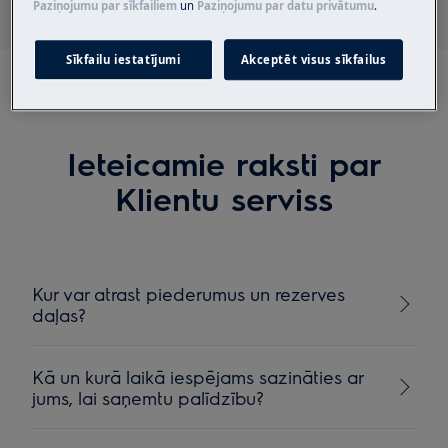
Paziņojumu par sīkfailiem
un
Paziņojumu par datu privātumu
.
Sīkfailu iestatījumi
Akceptēt visus sīkfailus
Ieteicamie raksti par
Klientu serviss
Kur var atrast piederumus un rezerves
daļas?
Kā un kurā laikā iespējams sazināties ar
jums, lai saņemtu palīdzību?