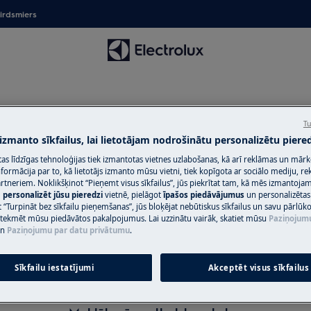
irdsmiers
Tu
 izmanto sīkfailus, lai lietotājam nodrošinātu personalizētu piered
citas līdzīgas tehnoloģijas tiek izmantotas vietnes uzlabošanas, kā arī reklāmas un mār
ormācija par to, kā lietotājs izmanto mūsu vietni, tiek kopīgota ar sociālo mediju, r
balsts Veļas kopšanas pieder
artneriem. Noklikšķinot “Pieņemt visus sīkfailus”, jūs piekrītat tam, kā mēs izmantojam 
m
personalizēt jūsu pieredzi
vietnē, pielāgot
īpašos piedāvājumus
un personalizētas
 “Turpināt bez sīkfailu pieņemšanas”, jūs bloķējat nebūtiskus sīkfailus un savu pārlūk
ietekmēt mūsu piedāvātos pakalpojumus. Lai uzzinātu vairāk, skatiet mūsu
Paziņojum
n
Paziņojumu par datu privātumu
.
Sīkfailu iestatījumi
Akceptēt visus sīkfailus