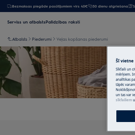
Bezmaksas piegāde pasūtījumiem virs 40€
30 dienu atgriešana
S
Serviss un atbalsts
Palīdzības raksti
Atbalsts
Piederumi
Veļas kopšanas piederumi
Šī vietne
Sīkfaili un 
mērķiem. Inf
At
analītikas p
tāpēc vara
Noklikšķinot
un tas var 
sīkfailiem
u