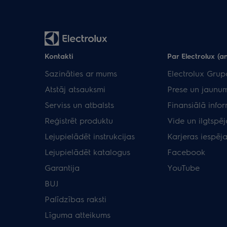
Kontakti
Par Electrolux (an
Sazināties ar mums
Electrolux Grup
Atstāj atsauksmi
Prese un jaunum
Serviss un atbalsts
Finansiālā info
Reģistrēt produktu
Vide un ilgtspēj
Lejupielādēt instrukcijas
Karjeras iespēj
Lejupielādēt katalogus
Facebook
Garantija
YouTube
BUJ
Palīdzības raksti
Līguma atteikums