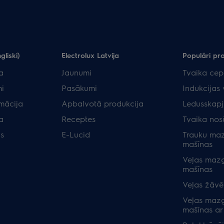
gliski)
Electrolux Latvija
Populāri pr
a
Jaunumi
Tvaika cep
i
Pasākumi
Indukcijas 
rmācija
Apbalvotā produkcija
Ledusskapj
a
Receptes
Tvaika nos
as
E-Lucid
Trauku ma
mašīnas
Veļas maz
mašīnas
Veļas žāvēt
Veļas maz
mašīnas ar