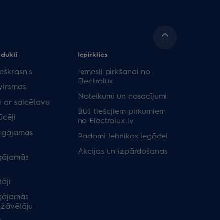
odukti
Iepirkties
eškrāsnis
Iemesli pirkšanai no
Electrolux
virsmas
Noteikumi un nosacījumi
i ar saldētavu
BUJ tiešajiem pirkumiem
ūcēji
no Electrolux.lv
zgājamās
Padomi tehnikas iegādei
Akcijas un izpārdošanas
gājamās
āji
gājamās
 žāvētāju