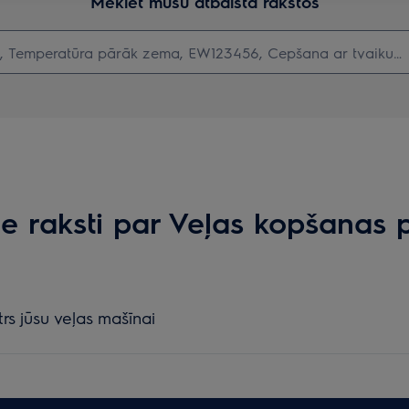
Meklēt mūsu atbalsta rakstos
ie raksti par Veļas kopšanas 
trs jūsu veļas mašīnai