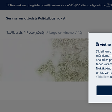
Bezmaksas piegāde pasūtījumiem virs 40€
30 dienu atgriešana
S
Serviss un atbalsts
Palīdzības raksti
Atbalsts
Putekļsūcēji
Logu un virsmu tīrītāji
Šī vietne
Sīkfaili un 
mērķiem. Inf
analītikas p
tāpēc vara
Noklikšķinot
un tas var 
sīkfailiem
u