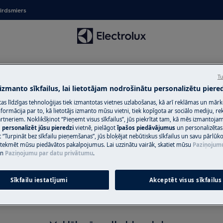
irdsmiers
Tu
 izmanto sīkfailus, lai lietotājam nodrošinātu personalizētu piered
citas līdzīgas tehnoloģijas tiek izmantotas vietnes uzlabošanas, kā arī reklāmas un mār
ormācija par to, kā lietotājs izmanto mūsu vietni, tiek kopīgota ar sociālo mediju, r
artneriem. Noklikšķinot “Pieņemt visus sīkfailus”, jūs piekrītat tam, kā mēs izmantojam 
m
personalizēt jūsu pieredzi
vietnē, pielāgot
īpašos piedāvājumus
un personalizētas
Atbalsts Logu un virsmu tīrītāj
 “Turpināt bez sīkfailu pieņemšanas”, jūs bloķējat nebūtiskus sīkfailus un savu pārlūk
ietekmēt mūsu piedāvātos pakalpojumus. Lai uzzinātu vairāk, skatiet mūsu
Paziņojum
n
Paziņojumu par datu privātumu
.
Sīkfailu iestatījumi
Akceptēt visus sīkfailus