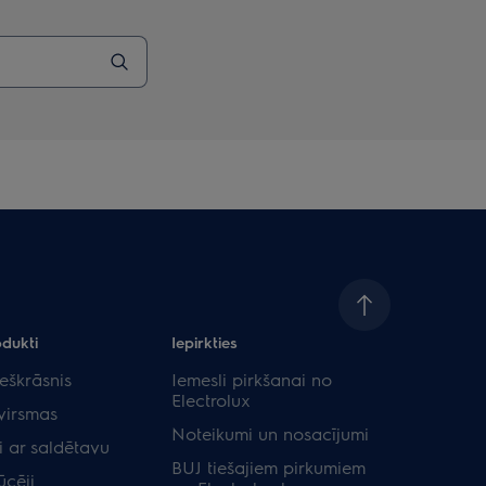
odukti
Iepirkties
eškrāsnis
Iemesli pirkšanai no
Electrolux
virsmas
Noteikumi un nosacījumi
i ar saldētavu
BUJ tiešajiem pirkumiem
ūcēji