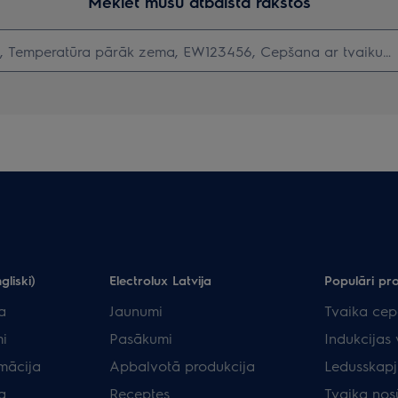
Meklēt mūsu atbalsta rakstos
gliski)
Electrolux Latvija
Populāri pr
a
Jaunumi
Tvaika cep
i
Pasākumi
Indukcijas 
rmācija
Apbalvotā produkcija
Ledusskapj
a
Receptes
Tvaika nos