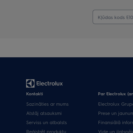
Kontakti
Par Electrolux (an
Sazināties ar mums
Electrolux Grup
Atstāj atsauksmi
Prese un jaunum
Serviss un atbalsts
Finansiālā info
Reģistrēt produktu
Vide un ilgtspēj