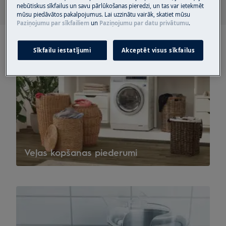
nebūtiskus sīkfailus un savu pārlūkošanas pieredzi, un tas var ietekmēt
mūsu piedāvātos pakalpojumus. Lai uzzinātu vairāk, skatiet mūsu
Paziņojumu par sīkfailiem
un
Paziņojumu par datu privātumu
.
Sīkfailu iestatījumi
Akceptēt visus sīkfailus
Veļas kopšanas piederumi