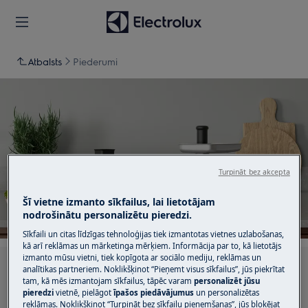
Atbalsts
Piederumi
Atbalsts Piederumi
Turpināt bez akcepta
Šī vietne izmanto sīkfailus, lai lietotājam
nodrošinātu personalizētu pieredzi.
Sīkfaili un citas līdzīgas tehnoloģijas tiek izmantotas vietnes uzlabošanas,
kā arī reklāmas un mārketinga mērķiem. Informācija par to, kā lietotājs
izmanto mūsu vietni, tiek kopīgota ar sociālo mediju, reklāmas un
Meklēt mūsu atbalsta rakstos
analītikas partneriem. Noklikšķinot “Pieņemt visus sīkfailus”, jūs piekrītat
tam, kā mēs izmantojam sīkfailus, tāpēc varam
personalizēt jūsu
pieredzi
vietnē, pielāgot
īpašos piedāvājumus
un personalizētas
reklāmas. Noklikšķinot “Turpināt bez sīkfailu pieņemšanas”, jūs bloķējat