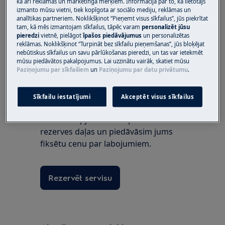
kā arī reklāmas un mārketinga mērķiem. Informācija par to, kā lietotājs
izmanto mūsu vietni, tiek kopīgota ar sociālo mediju, reklāmas un
Vai šis raksts bija noderīgs?
analītikas partneriem. Noklikšķinot “Pieņemt visus sīkfailus”, jūs piekrītat
tam, kā mēs izmantojam sīkfailus, tāpēc varam
personalizēt jūsu
pieredzi
vietnē, pielāgot
īpašos piedāvājumus
un personalizētas
reklāmas. Noklikšķinot “Turpināt bez sīkfailu pieņemšanas”, jūs bloķējat
nebūtiskus sīkfailus un savu pārlūkošanas pieredzi, un tas var ietekmēt
mūsu piedāvātos pakalpojumus. Lai uzzinātu vairāk, skatiet mūsu
Piesakiet remonta pakalpojumus
Paziņojumu par sīkfailiem
un
Paziņojumu par datu privātumu
.
Izvēlies Electrolux remonta servisa
speciālistus un saņem fiksētu cenu
Sīkfailu iestatījumi
Akceptēt visus sīkfailus
par ierīces remontu. Mēs noteiksim
remonta apjomu un nepieciešamās
rezerves daļas un piedāvāsim jums
fiksētu cenu par labojumiem.
Rezervēt servisu