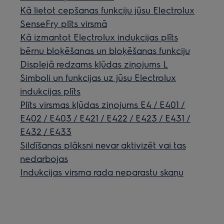
Kā lietot cepšanas funkciju jūsu Electrolux
SenseFry plīts virsmā
Kā izmantot Electrolux indukcijas plīts
bērnu bloķēšanas un bloķēšanas funkciju
Displejā redzams kļūdas ziņojums L
Simboli un funkcijas uz jūsu Electrolux
indukcijas plīts
Plīts virsmas kļūdas ziņojums E4 / E401 /
E402 / E403 / E421 / E422 / E423 / E431 /
E432 / E433
Sildīšanas plāksni nevar aktivizēt vai tas
nedarbojas
Indukcijas virsma rada neparastu skaņu