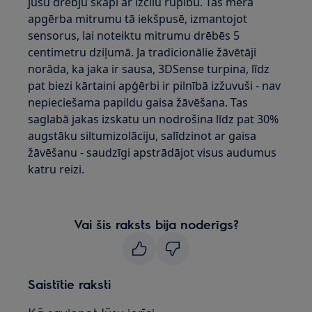
jūsu drēbju skapi ar izcilu rūpību. Tas mēra
apgērba mitrumu tā iekšpusē, izmantojot
sensorus, lai noteiktu mitrumu drēbēs 5
centimetru dziļumā. Ja tradicionālie žāvētāji
norāda, ka jaka ir sausa, 3DSense turpina, līdz
pat biezi kārtaini apģērbi ir pilnībā izžuvuši - nav
nepieciešama papildu gaisa žāvēšana. Tas
saglabā jakas izskatu un nodrošina līdz pat 30%
augstāku siltumizolāciju, salīdzinot ar gaisa
žāvēšanu - saudzīgi apstrādājot visus audumus
katru reizi.
Vai šis raksts bija noderīgs?
Saistītie raksti