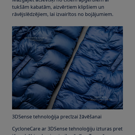
tukšām kabatām, aizvērtiem klipšiem un
rāvējslēdzējiem, lai izvairītos no bojājumiem.
3DSense tehnoloģija precīzai žāvēšanai
CycloneCare ar 3DSense tehnoloģiju izturas pret