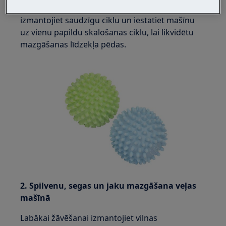
Noteikti mazgājiet remdenā temperatūrā,
izmantojiet saudzīgu ciklu un iestatiet mašīnu
uz vienu papildu skalošanas ciklu, lai likvidētu
mazgāšanas līdzekļa pēdas.
2. Spilvenu, segas un jaku mazgāšana veļas
mašīnā
Labākai žāvēšanai izmantojiet vilnas