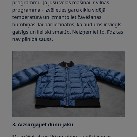
programmu. Ja jūsu veļas mašīnai ir vilnas
programma - izvēlieties garu ciklu vidējā
temperatūrā un izmantojiet žāvēšanas
bumbiņas, lai pārliecinātos, ka audums ir viegls,
gaisīgs un lieliski smaržo. Neizņemiet to, līdz tas
nav pilnībā sauss.
3. Aizsargājiet dūnu jaku
Mazgājiet atsevišķi no citiem apģērbiem ar