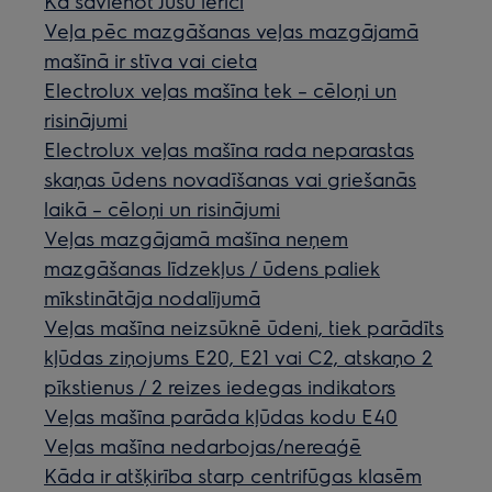
Kā savienot Jūsu ierīci
Veļa pēc mazgāšanas veļas mazgājamā
mašīnā ir stīva vai cieta
Electrolux veļas mašīna tek – cēloņi un
risinājumi
Electrolux veļas mašīna rada neparastas
skaņas ūdens novadīšanas vai griešanās
laikā – cēloņi un risinājumi
Veļas mazgājamā mašīna neņem
mazgāšanas līdzekļus / ūdens paliek
mīkstinātāja nodalījumā
Veļas mašīna neizsūknē ūdeni, tiek parādīts
kļūdas ziņojums E20, E21 vai C2, atskaņo 2
pīkstienus / 2 reizes iedegas indikators
Veļas mašīna parāda kļūdas kodu E40
Veļas mašīna nedarbojas/nereaģē
Kāda ir atšķirība starp centrifūgas klasēm