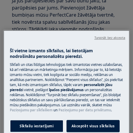
Ja jūs parūpēsieties par savu dūnu jaku, tā
parūpēsies par jums. Pievienojot žāvētāja
bumbiņas mūsu PerfectCare žāvētāja tvertnē,
tiek novērsta spalvu sablīvēšanās jūsu jakas
stūros. Tādējādi jaka vienmēr nodrošinās
siltumu un komfortu.
Turpināt bez akcepta
Šī vietne izmanto sīkfailus, lai lietotājam
nodrošinātu personalizētu pieredzi.
Sīkfaili un citas līdzīgas tehnoloģijas tiek izmantotas vietnes uzlabošanas,
kā arī reklāmas un mārketinga mērķiem. Informācija par to, kā lietotājs
izmanto mūsu vietni, tiek kopīgota ar sociālo mediju, reklāmas un
analītikas partneriem. Noklikšķinot “Pieņemt visus sīkfailus”, jūs piekrītat
tam, kā mēs izmantojam sīkfailus, tāpēc varam
personalizēt jūsu
pieredzi
vietnē, pielāgot
īpašos piedāvājumus
un personalizētas
reklāmas. Noklikšķinot “Turpināt bez sīkfailu pieņemšanas”, jūs bloķējat
nebūtiskus sīkfailus un savu pārlūkošanas pieredzi, un tas var ietekmēt
mūsu piedāvātos pakalpojumus. Lai uzzinātu vairāk, skatiet mūsu
Paziņojumu par sīkfailiem
un
Paziņojumu par datu privātumu
.
1. Izmantojiet zemu temperatūru dūnu
mazgāšanai
Sīkfailu iestatījumi
Akceptēt visus sīkfailus