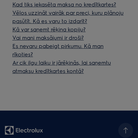
Kad tiks iekasēta maksa no kredītkartes?
Vēlos uzzināt vairāk par preci, kuru plānoju
pasūtīt. Kā es varu to izdarīt?
Kā var saņemt rēķina kopiju?
Vai mani maksājumi ir droši?
Es nevaru pabeigt pirkumu. Kā man
rīkoties?
Ar cik ilgu laiku ir jārēķinās, lai saņemtu
atmaksu kredītkartes kontā?