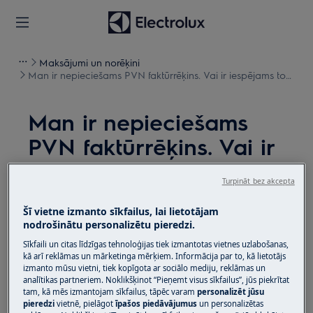
Maksājumi un norēķini
Man ir nepieciešams PVN faktūrrēķins. Vai ir iespējams to
saņemt?
Man ir nepieciešams
PVN faktūrrēķins. Vai ir
iespējams to saņemt?
Turpināt bez akcepta
Jautājums
Šī vietne izmanto sīkfailus, lai lietotājam
Man ir nepieciešams PVN faktūrrēķins. Vai ir
nodrošinātu personalizētu pieredzi.
iespējams to saņemt?
Sīkfaili un citas līdzīgas tehnoloģijas tiek izmantotas vietnes uzlabošanas,
kā arī reklāmas un mārketinga mērķiem. Informācija par to, kā lietotājs
Kad es saņemšu rēķinu?
izmanto mūsu vietni, tiek kopīgota ar sociālo mediju, reklāmas un
analītikas partneriem. Noklikšķinot “Pieņemt visus sīkfailus”, jūs piekrītat
tam, kā mēs izmantojam sīkfailus, tāpēc varam
personalizēt jūsu
Risinājums
pieredzi
vietnē, pielāgot
īpašos piedāvājumus
un personalizētas