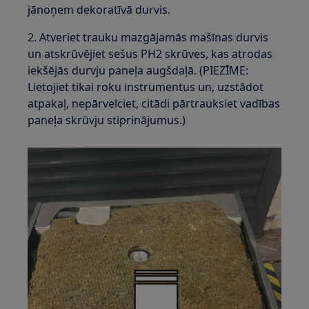
jānoņem dekoratīvā durvis.
2. Atveriet trauku mazgājamās mašīnas durvis
un atskrūvējiet sešus PH2 skrūves, kas atrodas
iekšējās durvju paneļa augšdaļā. (PIEZĪME:
Lietojiet tikai roku instrumentus un, uzstādot
atpakaļ, nepārvelciet, citādi pārtrauksiet vadības
paneļa skrūvju stiprinājumus.)