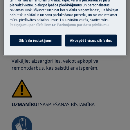
tam, kā mēs izmantojam sīkfailus, tāpēc varam
personalizēt jūsu
pieredzi
vietnē, pielāgot
īpašos piedāvājumus
un personalizētas
reklāmas. Noklikšķinot “Turpināt bez sīkfailu pieņemšanas”, jūs bloķējat
nebūtiskus sīkfailus un savu pārlūkošanas pieredzi, un tas var ietekmēt
mūsu piedāvātos pakalpojumus. Lai uzzinātu vairāk, skatiet mūsu
UZMANĪBU!
ACU TRAUMU RISKS
Paziņojumu par sīkfailiem
un
Paziņojumu par datu privātumu
.
Sīkfailu iestatījumi
Akceptēt visus sīkfailus
Valkājiet aizsargbrilles, veicot apkopi vai
remontdarbus, kas saistīti ar atsperēm.
UZMANĪBU!
SASPIEŠANAS BĪSTAMĪBA