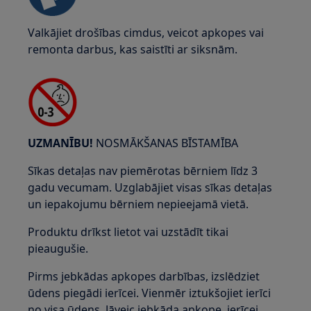
Valkājiet drošības cimdus, veicot apkopes vai
remonta darbus, kas saistīti ar siksnām.
UZMANĪBU!
NOSMĀKŠANAS BĪSTAMĪBA
Sīkas detaļas nav piemērotas bērniem līdz 3
gadu vecumam. Uzglabājiet visas sīkas detaļas
un iepakojumu bērniem nepieejamā vietā.
Produktu drīkst lietot vai uzstādīt tikai
pieaugušie.
Pirms jebkādas apkopes darbības, izslēdziet
ūdens piegādi ierīcei. Vienmēr iztukšojiet ierīci
no visa ūdens. Jāveic jebkāda apkope, ierīcei