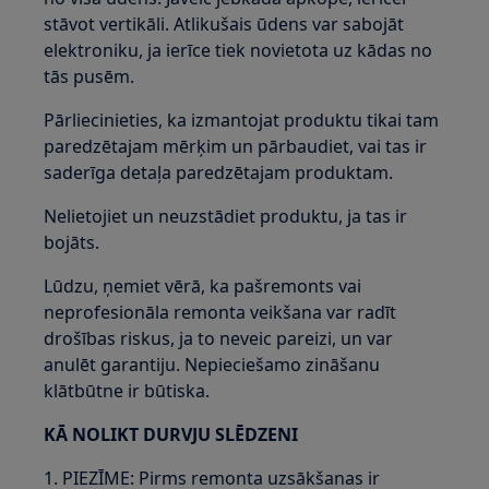
stāvot vertikāli. Atlikušais ūdens var sabojāt
elektroniku, ja ierīce tiek novietota uz kādas no
tās pusēm.
Pārliecinieties, ka izmantojat produktu tikai tam
paredzētajam mērķim un pārbaudiet, vai tas ir
saderīga detaļa paredzētajam produktam.
Nelietojiet un neuzstādiet produktu, ja tas ir
bojāts.
Lūdzu, ņemiet vērā, ka pašremonts vai
neprofesionāla remonta veikšana var radīt
drošības riskus, ja to neveic pareizi, un var
anulēt garantiju. Nepieciešamo zināšanu
klātbūtne ir būtiska.
KĀ NOLIKT DURVJU SLĒDZENI
1. PIEZĪME: Pirms remonta uzsākšanas ir