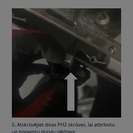
5. Atskrūvējiet divas PH2 skrūves, lai atbrīvotu
un noņemtu durvju slēdzeni.