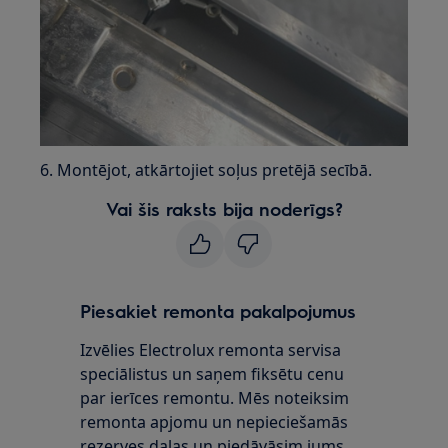
6. Montējot, atkārtojiet soļus pretējā secībā.
Vai šis raksts bija noderīgs?
Piesakiet remonta pakalpojumus
Izvēlies Electrolux remonta servisa
speciālistus un saņem fiksētu cenu
par ierīces remontu. Mēs noteiksim
remonta apjomu un nepieciešamās
rezerves daļas un piedāvāsim jums