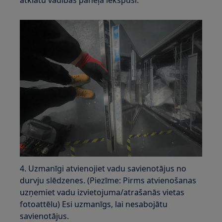
atklātu vadības paneļa iekšpusi.
4. Uzmanīgi atvienojiet vadu savienotājus no
durvju slēdzenes. (Piezīme: Pirms atvienošanas
uzņemiet vadu izvietojuma/atrašanās vietas
fotoattēlu) Esi uzmanīgs, lai nesabojātu
savienotājus.