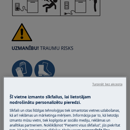
UZMANĪBU!
TRAUMU RISKS
Turpināt bez akcepta
Vienmēr esiet uzmanīgi, pārvietojot sadzīves
tehniku. Smagu tehniku drošāk pārvietot diviem
Šī vietne izmanto sīkfailus, lai lietotājam
cilvēkiem. Vienmēr lietojiet drošības cimdus un
nodrošinātu personalizētu pieredzi.
apavus. Nēsājiet drošības cimdus, lai pasargātu
Sīkfaili un citas līdzīgas tehnoloģijas tiek izmantotas vietnes uzlabošanas,
sevi no asu malu griezumiem.
kā arī reklāmas un mārketinga mērķiem. Informācija par to, kā lietotājs
izmanto mūsu vietni, tiek kopīgota ar sociālo mediju, reklāmas un
analītikas partneriem. Noklikšķinot “Pieņemt visus sīkfailus”, jūs piekrītat