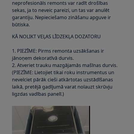
neprofesionāls remonts var radīt drošības
sekas, ja to neveic pareizi, un tas var anulēt
garantiju. Nepieciešamo zināšanu apguve ir
būtiska.
KĀ NOLIKT VEĻAS LĪDZEKĻA DOZATORU
1. PIEZĪME: Pirms remonta uzsākšanas ir
jānoņem dekoratīvā durvis.
2. Atveriet trauku mazgājamās mašīnas durvis.
(PIEZĪME: Lietojiet tikai roku instrumentus un
nevelciet pārāk cieši atkārtotas uzstādīšanas
laikā, pretējā gadījumā varat nolauzt skrūvju
ligzdas vadības panelī.)