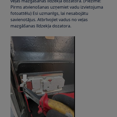
veļas mazgāšanas līdzekļa dozatora. (Piezīme:
Pirms atvienošanas uzņemiet vadu izvietojuma
fotoattēlu) Esi uzmanīgs, lai nesabojātu
savienotājus. Atbrīvojiet vadus no veļas
mazgāšanas līdzekļa dozatora.