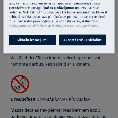
tam, kā mēs izmantojam sīkfailus, tāpēc varam
personalizēt jūsu
pieredzi
vietnē, pielāgot
īpašos piedāvājumus
un personalizētas
reklāmas. Noklikšķinot “Turpināt bez sīkfailu pieņemšanas”, jūs bloķējat
nebūtiskus sīkfailus un savu pārlūkošanas pieredzi, un tas var ietekmēt
mūsu piedāvātos pakalpojumus. Lai uzzinātu vairāk, skatiet mūsu
UZMANĪBU!
SASPIEŠANAS BĪSTAMĪBA
Paziņojumu par sīkfailiem
un
Paziņojumu par datu privātumu
.
Sīkfailu iestatījumi
Akceptēt visus sīkfailus
Valkājiet drošības cimdus, veicot apkopes vai
remonta darbus, kas saistīti ar siksnām.
UZMANĪBU!
NOSMĀKŠANAS BĪSTAMĪBA
Mazas detaļas nav piemērotas bērniem līdz 3
gadu vecumam. Uzglabājiet visas mazās detaļas