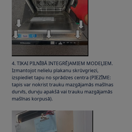
4. TIKAI PILNĪBĀ INTEGRĒJAMIEM MODEĻIEM.
Izmantojot nelielu plakanu skrūvgriezi,
izspiediet tapu no sprādzes centra (PIEZĪME:
tapis var nokrist trauku mazgājamās mašīnas
durvīs, durvju apakšā vai trauku mazgājamās
mašīnas korpusā).