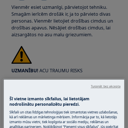
Vienmēr esiet uzmanīgi, pārvietojot tehniku.
Smagām ierīcēm drošāk ir, ja to pārvieto divas
personas. Vienmēr lietojiet drošības cimdus un
drošības apavus. Nēsājiet drošības cimdus, lai
aizsargātos no asu malu griezumiem.
UZMANĪBU!
ACU TRAUMU RISKS
Turpināt bez akcepta
Šī vietne izmanto sīkfailus, lai lietotājam
nodrošinātu personalizētu pieredzi.
Valkājiet aizsargbrilles, veicot uzturēšanas vai
Sīkfaili un citas līdzīgas tehnoloģijas tiek izmantotas vietnes uzlabošanas,
remonta darbus, kas saistīti ar atsperēm.
kā arī reklāmas un mārketinga mērķiem. Informācija par to, kā lietotājs
izmanto mūsu vietni, tiek kopīgota ar sociālo mediju, reklāmas un
analītikas partneriem. Noklikšķinot “Pieņemt visus sīkfailus”, jūs piekrītat