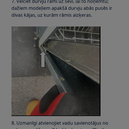
7. Velciet durvju rāmi uz sevi, lai to noņemtu;
dažiem modeļiem apakšā durvju abās pusēs ir
divas kājas, uz kurām rāmis aizķeras.
8. Uzmanīgi atvienojiet vadu savienotājus no