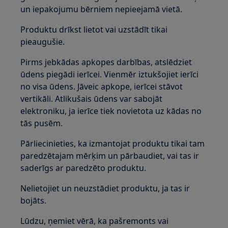
un iepakojumu bērniem nepieejamā vietā.
Produktu drīkst lietot vai uzstādīt tikai
pieaugušie.
Pirms jebkādas apkopes darbības, atslēdziet
ūdens piegādi ierīcei. Vienmēr iztukšojiet ierīci
no visa ūdens. Jāveic apkope, ierīcei stāvot
vertikāli. Atlikušais ūdens var sabojāt
elektroniku, ja ierīce tiek novietota uz kādas no
tās pusēm.
Pārliecinieties, ka izmantojat produktu tikai tam
paredzētajam mērķim un pārbaudiet, vai tas ir
saderīgs ar paredzēto produktu.
Nelietojiet un neuzstādiet produktu, ja tas ir
bojāts.
Lūdzu, ņemiet vērā, ka pašremonts vai