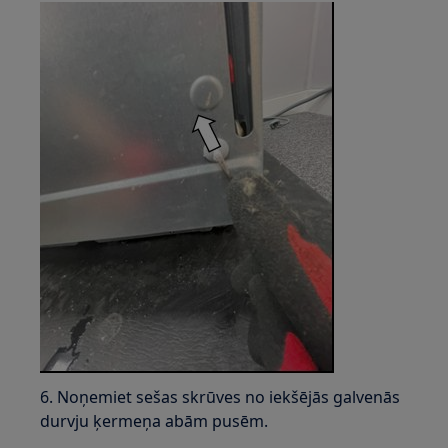
6. Noņemiet sešas skrūves no iekšējās galvenās
durvju ķermeņa abām pusēm.