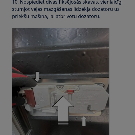
10. Nospiediet divas fiksējošās skavas, vienlaicīgi
stumjot veļas mazgāšanas līdzekļa dozatoru uz
priekšu mašīnā, lai atbrīvotu dozatoru.