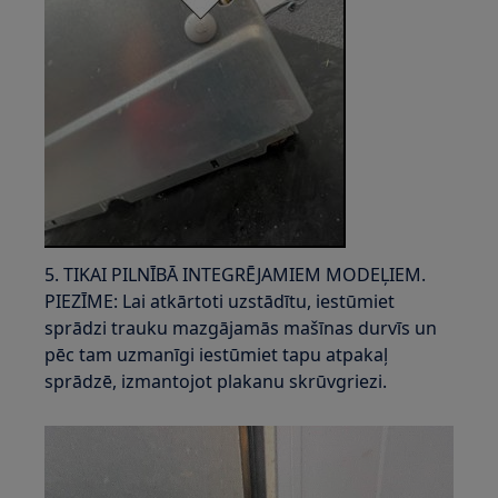
5. TIKAI PILNĪBĀ INTEGRĒJAMIEM MODEĻIEM.
PIEZĪME: Lai atkārtoti uzstādītu, iestūmiet
sprādzi trauku mazgājamās mašīnas durvīs un
pēc tam uzmanīgi iestūmiet tapu atpakaļ
sprādzē, izmantojot plakanu skrūvgriezi.