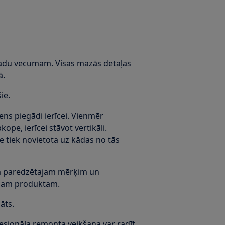
gadu vecumam. Visas mazās detaļas
ā.
ie.
ns piegādi ierīcei. Vienmēr
kope, ierīcei stāvot vertikāli.
ce tiek novietota uz kādas no tās
tam paredzētajam mērķim un
tajam produktam.
āts.
fesionāla remonta veikšana var radīt