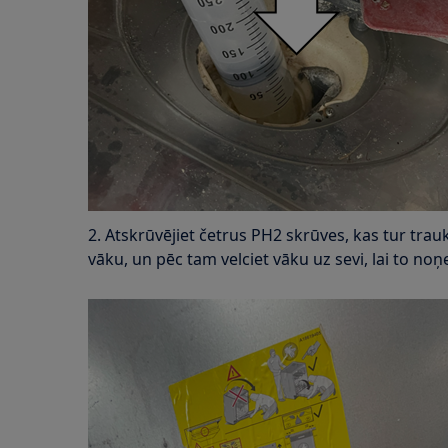
2. Atskrūvējiet četrus PH2 skrūves, kas tur t
vāku, un pēc tam velciet vāku uz sevi, lai to no