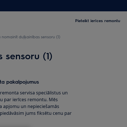
Pieteikt ierīces remontu
omainīt duļķainības sensoru (1)
 sensoru (1)
ta pakalpojumus
x remonta servisa speciālistus un
u par ierīces remontu. Mēs
a apjomu un nepieciešamās
 piedāvāsim jums fiksētu cenu par