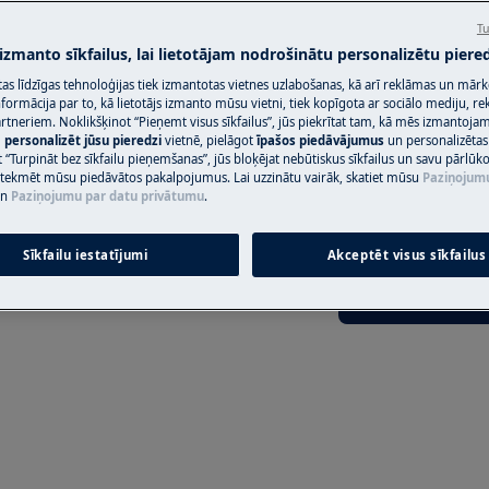
Tu
Rezervēt servis
okasgrāmatas drošības informāciju
 izmanto sīkfailus, lai lietotājam nodrošinātu personalizētu piered
https://www.electrolux.com/support/user-
citas līdzīgas tehnoloģijas tiek izmantotas vietnes uzlabošanas, kā arī reklāmas un mār
ormācija par to, kā lietotājs izmanto mūsu vietni, tiek kopīgota ar sociālo mediju, r
artneriem. Noklikšķinot “Pieņemt visus sīkfailus”, jūs piekrītat tam, kā mēs izmantojam 
m
personalizēt jūsu pieredzi
vietnē, pielāgot
īpašos piedāvājumus
un personalizētas
Atrodi savu pro
 “Turpināt bez sīkfailu pieņemšanas”, jūs bloķējat nebūtiskus sīkfailus un savu pārlūk
ietekmēt mūsu piedāvātos pakalpojumus. Lai uzzinātu vairāk, skatiet mūsu
Paziņojum
Atrisini problēmas
n
Paziņojumu par datu privātumu
.
dokumentāciju pa
A
Sīkfailu iestatījumi
Akceptēt visus sīkfailus
lēdziet ierīci un atvienojiet
Atrast rokasgr