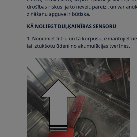
drošības riskus, ja to neveic pareizi, un var an
zināšanu apguve ir būtiska.
KĀ NOLIEGT DUĻĶAINĪBAS SENSORU
1. Noņemiet filtru un tā korpusu, izmantojiet nel
lai iztukšotu ūdeni no akumulācijas tvertnes.