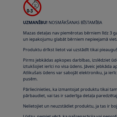
UZMANĪBU!
NOSMĀKŠANAS BĪSTAMĪBA
Mazas detaļas nav piemērotas bērniem līdz 3 
un iepakojumu glabāt bērniem nepieejamā viet
Produktu drīkst lietot vai uzstādīt tikai pieauguš
Pirms jebkādas apkopes darbības, izslēdziet ūde
iztukšojiet ierīci no visa ūdens. Jāveic jebkāda ap
Atlikušais ūdens var sabojāt elektroniku, ja ierī
pusēm.
Pārliecinieties, ka izmantojat produktu tikai 
pārbaudiet, vai tas ir saderīga detaļa paredzē
Nelietojiet un neuzstādiet produktu, ja tas ir boj
Lūdzu, ņemiet vērā, ka pašreparācija vai nepro