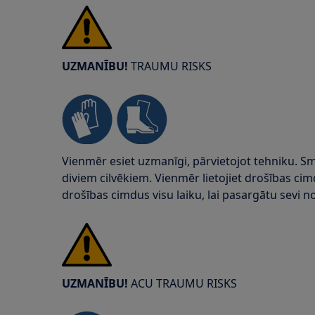
UZMANĪBU!
TRAUMU RISKS
Vienmēr esiet uzmanīgi, pārvietojot tehniku. S
diviem cilvēkiem. Vienmēr lietojiet drošības ci
drošības cimdus visu laiku, lai pasargātu sev
UZMANĪBU!
ACU TRAUMU RISKS