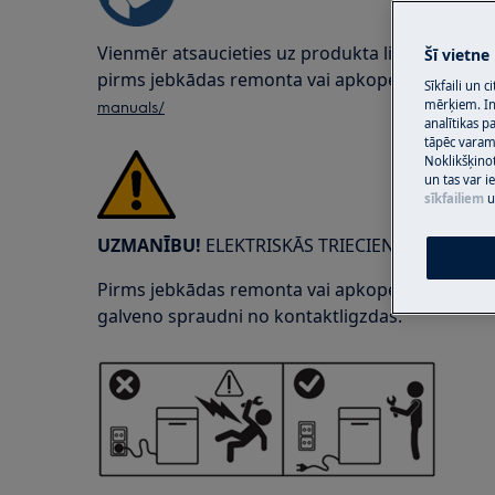
Vienmēr atsaucieties uz produkta lietošanas r
Šī vietne
pirms jebkādas remonta vai apkopes darbības.
Sīkfaili un 
manuals/
mērķiem. Inf
analītikas p
tāpēc vara
Noklikšķinot
un tas var 
sīkfailiem
u
UZMANĪBU!
ELEKTRISKĀS TRIECIENA BĪSTAMĪB
Pirms jebkādas remonta vai apkopes darbības ats
galveno spraudni no kontaktligzdas.