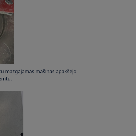
rauku mazgājamās mašīnas apakšējo
ņemtu.