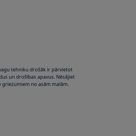
magu tehniku drošāk ir pārvietot
mdus un drošības apavus. Nēsājiet
i no griezumiem no asām malām.