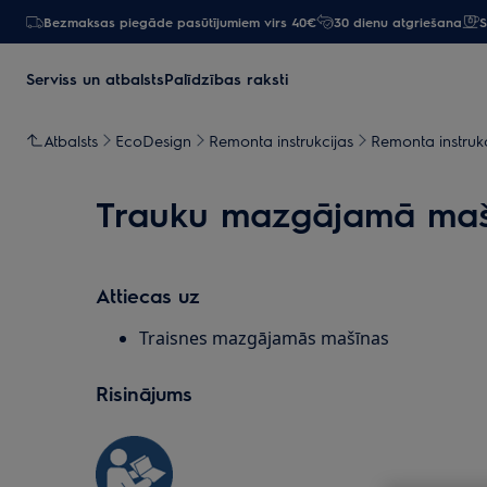
Bezmaksas piegāde pasūtījumiem virs 40€
30 dienu atgriešana
S
Serviss un atbalsts
Palīdzības raksti
Atbalsts
EcoDesign
Remonta instrukcijas
Remonta instruk
Trauku mazgājamā mašīn
Attiecas uz
Traisnes mazgājamās mašīnas
Risinājums