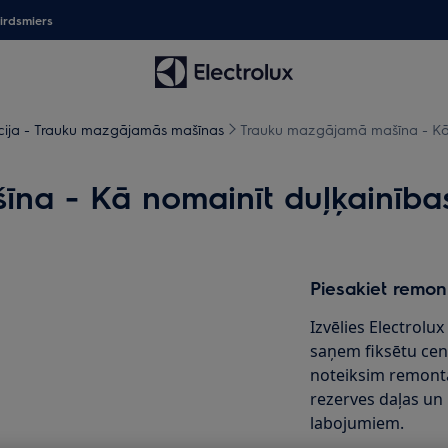
irdsmiers
cija - Trauku mazgājamās mašīnas
Trauku mazgājamā mašīna - Kā n
a - Kā nomainīt duļķainības
Piesakiet remon
Izvēlies Electrolu
saņem fiksētu cen
noteiksim remont
rezerves daļas un
labojumiem.