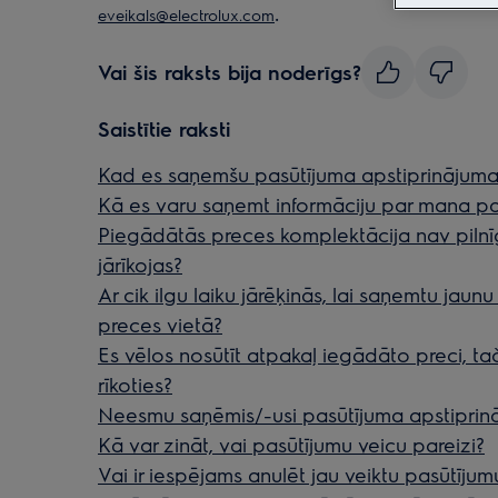
.
eveikals@electrolux.com
Vai šis raksts bija noderīgs?
Saistītie raksti
Kad es saņemšu pasūtījuma apstiprinājuma
Kā es varu saņemt informāciju par mana pa
Piegādātās preces komplektācija nav piln
jārīkojas?
Ar cik ilgu laiku jārēķinās, lai saņemtu jaun
preces vietā?
Es vēlos nosūtīt atpakaļ iegādāto preci, ta
rīkoties?
Neesmu saņēmis/-usi pasūtījuma apstiprināj
Kā var zināt, vai pasūtījumu veicu pareizi?
Vai ir iespējams anulēt jau veiktu pasūtījum