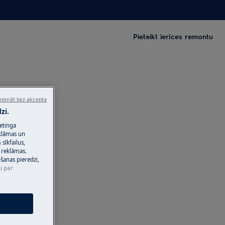
Pieteikt ierīces remontu
rpināt bez akcepta
zi.
ketinga
eklāmas un
sīkfailus,
 reklāmas.
ošanas pieredzi,
u par