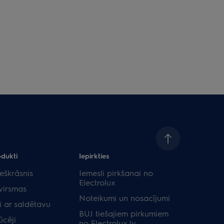
odukti
Iepirkties
eškrāsnis
Iemesli pirkšanai no
Electrolux
virsmas
Noteikumi un nosacījumi
i ar saldētavu
BUJ tiešajiem pirkumiem
ūcēji
no Electrolux.lv