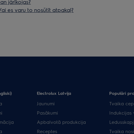
an jārīkojas?
ai es varu to nosūtīt atpakaļ?
gliski)
Electrolux Latvija
Populāri pr
a
Jaunumi
Tvaika cep
i
Pasākumi
Indukcijas 
rmācija
Apbalvotā produkcija
Ledusskapj
a
Receptes
Tvaika nos