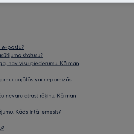
 e-pastu?
sūtījuma statusu?
īga, nav visu piederumu. Kā man
u preci bojātās vai nepareizās
ču nevaru atrast rēķinu. Kā man
umu. Kāds ir tā iemesls?
u?