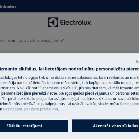
irdsmiers
ams mainīt jau veiktu pasūtījumu?
 jau veiktu pasūtījumu?
Tu
 izmanto sīkfailus, lai lietotājam nodrošinātu personalizētu piered
citas līdzīgas tehnoloģijas tiek izmantotas vietnes uzlabošanas, kā arī reklāmas un mār
ormācija par to, kā lietotājs izmanto mūsu vietni, tiek kopīgota ar sociālo mediju, r
artneriem. Noklikšķinot “Pieņemt visus sīkfailus”, jūs piekrītat tam, kā mēs izmantojam 
m
personalizēt jūsu pieredzi
vietnē, pielāgot
īpašos piedāvājumus
un personalizētas
 “Turpināt bez sīkfailu pieņemšanas”, jūs bloķējat nebūtiskus sīkfailus un savu pārlūk
ietekmēt mūsu piedāvātos pakalpojumus. Lai uzzinātu vairāk, skatiet mūsu
Paziņojum
n
Paziņojumu par datu privātumu
.
ēti, ļaujot jums atkārtoti pasūtīt
Sīkfailu iestatījumi
Akceptēt visus sīkfailus
sūtījumu, lūdzu, sazinieties ar mūsu
akstot uz e-pastu: