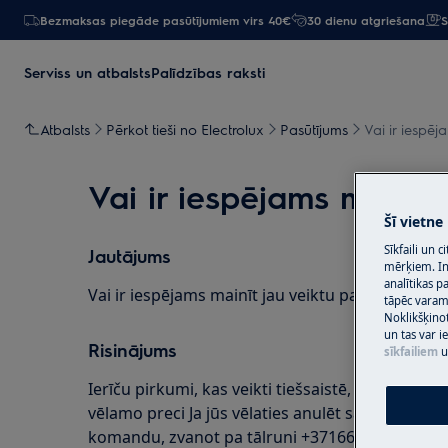
Bezmaksas piegāde pasūtījumiem virs 40€
30 dienu atgriešana
S
Serviss un atbalsts
Palīdzības raksti
Atbalsts
Pērkot tieši no Electrolux
Pasūtījums
Vai ir iespēj
Vai ir iespējams mainīt
Šī vietne
Sīkfaili un 
Jautājums
mērķiem. Inf
analītikas p
Vai ir iespējams mainīt jau veiktu pasūtījumu?
tāpēc vara
Noklikšķinot
un tas var 
Risinājums
sīkfailiem
u
Ierīču pirkumi, kas veikti tiešsaistē, var tikt anul
vēlamo preci Ja jūs vēlaties anulēt sākotnējo pa
komandu, zvanot pa tālruni +37166778817, vai r