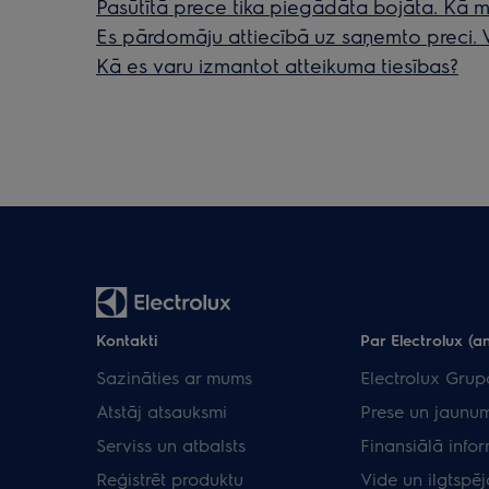
Pasūtītā prece tika piegādāta bojāta. Kā m
Es pārdomāju attiecībā uz saņemto preci. V
Kā es varu izmantot atteikuma tiesības?
Kontakti
Par Electrolux (an
Sazināties ar mums
Electrolux Grup
Atstāj atsauksmi
Prese un jaunum
Serviss un atbalsts
Finansiālā info
Reģistrēt produktu
Vide un ilgtspēj